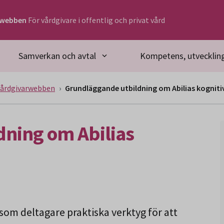
rwebben
För vårdgivare i offentlig och privat vård
Samverkan och avtal
Kompetens, utveckling
Vårdgivarwebben
Grundläggande utbildning om Abilias kogniti
ning om Abilias
som deltagare praktiska verktyg för att