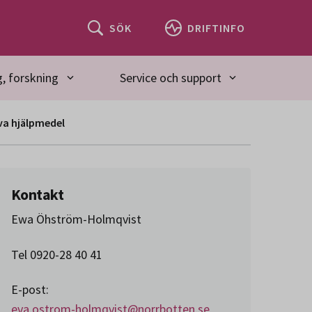
SÖK
DRIFTINFO
, forskning
Service och support
va hjälpmedel
Kontakt
Ewa Öhström-Holmqvist
Tel 0920-28 40 41
E-post:
eva.ostrom-holmqvist@norrbotten.se