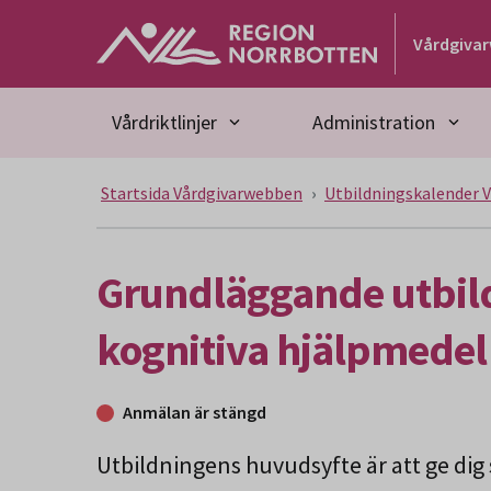
Gå till huvudmeny
Gå till övergripande innehåll
Gå till sidfoten
Vårdgiva
Vårdriktlinjer
Administration
Startsida Vårdgivarwebben
Utbildningskalender 
Grundläggande utbild
kognitiva hjälpmedel
Anmälan är stängd
Utbildningens huvudsyfte är att ge dig 