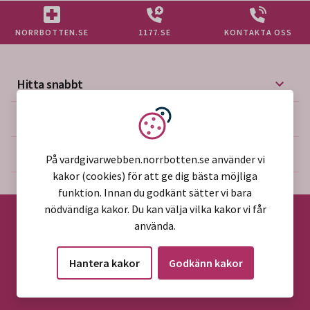
NORRBOTTEN.SE
1177.SE
KONTAKTA OSS
Hitta snabbt
Mer på vårdgivarwebben
Vi använder kakor
Om webbplatsen
På vardgivarwebben.norrbotten.se använder vi
kakor (cookies) för att ge dig bästa möjliga
funktion. Innan du godkänt sätter vi bara
nödvändiga kakor. Du kan välja vilka kakor vi får
använda.
©2026 Region Norrbotten
Hantera kakor
Godkänn kakor
Alla rättigheter reserverade