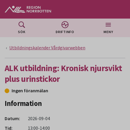
Gå till huvudmeny
Gå till övergripande innehåll
Gå till sidfoten
SÖK
DRIFTINFO
MENY
Utbildningskalender Vårdgivarwebben
ALK utbildning: Kronisk njursvikt
plus urinstickor
Ingen föranmälan
Information
Datum:
2026-09-04
Tid:
13:00-14:00