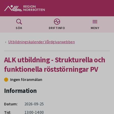
Gå till huvudmeny
Gå till övergripande innehåll
Gå till sidfoten
SÖK
DRIFTINFO
MENY
Utbildningskalender Vårdgivarwebben
ALK utbildning - Strukturella och
funktionella röststörningar PV
Ingen föranmälan
Information
Datum:
2026-09-25
Tid:
13:00-14:00