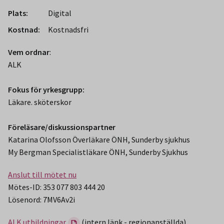
Plats:
Digital
Kostnad:
Kostnadsfri
Vem ordnar
:
ALK
Fokus för yrkesgrupp:
Läkare. sköterskor
Föreläsare/diskussionspartner
Katarina Olofsson Överläkare ÖNH, Sunderby sjukhus
My Bergman Specialistläkare ÖNH, Sunderby Sjukhus
Anslut till mötet nu
Mötes-ID: 353 077 803 444 20
Lösenord: 7MV6Av2i
ALK utbildningar
(intern länk - regionanställda)