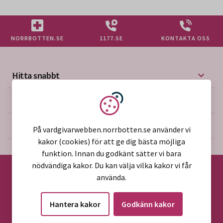
NORRBOTTEN.SE
1177.SE
KONTAKTA OSS
Hitta snabbt
Mer på vårdgivarwebben
Vi använder kakor
Om webbplatsen
På vardgivarwebben.norrbotten.se använder vi
kakor (cookies) för att ge dig bästa möjliga
funktion. Innan du godkänt sätter vi bara
nödvändiga kakor. Du kan välja vilka kakor vi får
använda.
©2026 Region Norrbotten
Hantera kakor
Godkänn kakor
Alla rättigheter reserverade