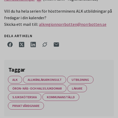
Vill du ha hela serien för höstterminens ALK utbildningar på
fredagar i din kalender?
Skicka ett mail till:
alkregionnorrbotten@norrbotten.se
DELA ARTIKELN
Taggar
ALK
ALLMÄNLÄKARKONSULT
UTBILDNING
ÖRON- NÄS- OCH HALSSJUKDOMAR
LÄKARE
SJUKSKÖTERSKA
KOMMUNANSTÄLLD
PRIVAT VÅRDGIVARE