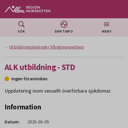
Gå till huvudmeny
Gå till övergripande innehåll
Gå till sidfoten
SÖK
DRIFTINFO
MENY
Utbildningskalender Vårdgivarwebben
ALK utbildning - STD
Ingen föranmälan
Uppdatering inom sexuellt överförbara sjukdomar.
Information
Datum:
2026-06-05