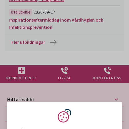
2026-09-17
UTBILDNING
Inspirationseftermiddag inom Vårdhygien och
Infektionsprevention
Fler utbildningar
NORRBOTTEN.SE
1177.SE
KONTAKTA OSS
Hitta snabbt
Mer på vårdgivarwebben
Vi använder kakor
Om webbplatsen