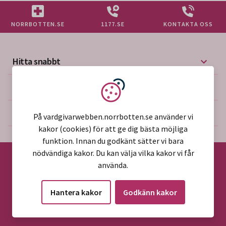
NORRBOTTEN.SE
1177.SE
KONTAKTA OSS
Hitta snabbt
Mer på vårdgivarwebben
Vi använder kakor
Om webbplatsen
På vardgivarwebben.norrbotten.se använder vi
kakor (cookies) för att ge dig bästa möjliga
funktion. Innan du godkänt sätter vi bara
nödvändiga kakor. Du kan välja vilka kakor vi får
använda.
©2026 Region Norrbotten
Hantera kakor
Godkänn kakor
Alla rättigheter reserverade