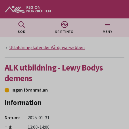
Gå till huvudmeny
Gå till övergripande innehåll
Gå till sidfoten
SÖK
DRIFTINFO
MENY
Utbildningskalender Vårdgivarwebben
ALK utbildning - Lewy Bodys
demens
Ingen föranmälan
Information
Datum:
2025-01-31
Tid:
13:00-14:00