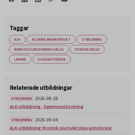
Taggar
ALK
ALLMÄNLÄKARKONSULT
UTBILDNING
BARN OCH UNGDOMARS HÄLSA
PSYKISK HÄLSA
LÄKARE
SJUKSKÖTERSKA
Relaterade utbildningar
2026-08-28
UTBILDNING
ALK utbildning - Egenmonitorering
2026-09-04
UTBILDNING
ALK utbildning: Kronisk njursvikt plus urinstickor