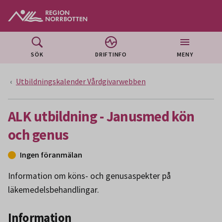
Gå till huvudmeny
Gå till övergripande innehåll
Gå till sidfoten
SÖK
DRIFTINFO
MENY
Utbildningskalender Vårdgivarwebben
ALK utbildning - Janusmed kön
och genus
Ingen föranmälan
Information om köns- och genusaspekter på
läkemedelsbehandlingar.
Information