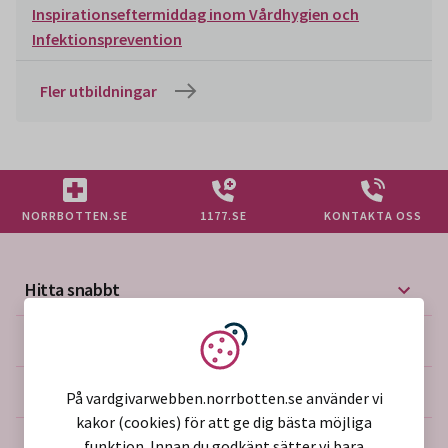
Inspirationseftermiddag inom Vårdhygien och
Infektionsprevention
Fler utbildningar
NORRBOTTEN.SE
1177.SE
KONTAKTA OSS
Hitta snabbt
Mer på vårdgivarwebben
Vi använder kakor
Om webbplatsen
På vardgivarwebben.norrbotten.se använder vi
kakor (cookies) för att ge dig bästa möjliga
funktion. Innan du godkänt sätter vi bara