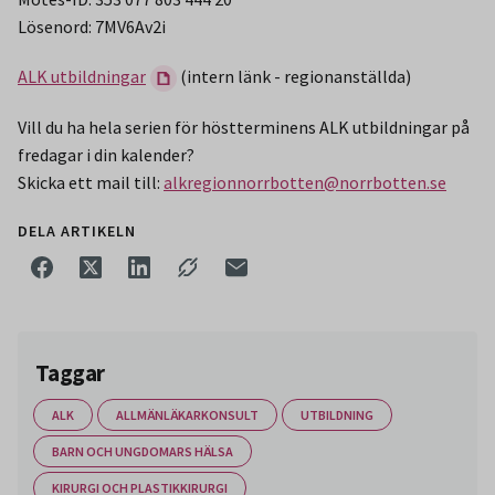
Lösenord: 7MV6Av2i
ALK utbildningar
(intern länk - regionanställda)
Vill du ha hela serien för höstterminens ALK utbildningar på
fredagar i din kalender?
Skicka ett mail till:
alkregionnorrbotten@norrbotten.se
DELA ARTIKELN
Taggar
ALK
ALLMÄNLÄKARKONSULT
UTBILDNING
BARN OCH UNGDOMARS HÄLSA
KIRURGI OCH PLASTIKKIRURGI