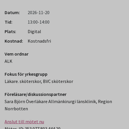
Datum:
2026-11-20
Tid:
13:00-14:00
Plats:
Digital
Kostnad:
Kostnadsfri
Vem ordnar
ALK
Fokus för yrkesgrupp
Läkare. sköterskor, BVC sköterskor
Föreläsare/diskussionspartner
Sara Björn Överläkare Allmänkirurgi länsklinik, Region
Norrbotten
Anslut till mötet nu
Mötes-ID: 353 077 803 444 20