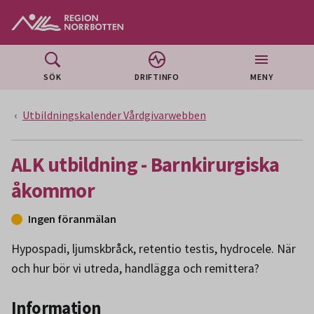
Gå till huvudmeny
Gå till övergripande innehåll
Gå till sidfoten
SÖK
DRIFTINFO
MENY
Utbildningskalender Vårdgivarwebben
ALK utbildning - Barnkirurgiska
åkommor
Ingen föranmälan
Hypospadi, ljumskbråck, retentio testis, hydrocele. När
och hur bör vi utreda, handlägga och remittera?
Information