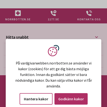
NORRBOTTEN.SE
1177.SE
KONTAKTA OSS
Hitta snabbt
Mer på vårdgivarwebben
Vi använder kakor
Om webbplatsen
På vardgivarwebben.norrbotten.se använder vi
kakor (cookies) för att ge dig bästa möjliga
funktion. Innan du godkänt sätter vi bara
nödvändiga kakor. Du kan välja vilka kakor vi får
använda.
©2026 Region Norrbotten
Hantera kakor
Godkänn kakor
Alla rättigheter reserverade