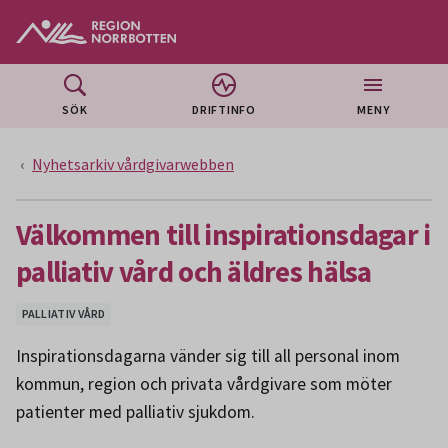
Gå till huvudmeny
Gå till övergripande innehåll
Gå till sidfoten
SÖK
DRIFTINFO
MENY
Nyhetsarkiv vårdgivarwebben
Välkommen till inspirationsdagar i
palliativ vård och äldres hälsa
PALLIATIV VÅRD
Inspirationsdagarna vänder sig till all personal inom
kommun, region och privata vårdgivare som möter
patienter med palliativ sjukdom.