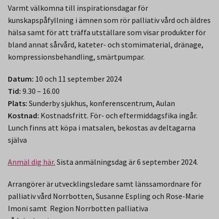
Varmt välkomna till inspirationsdagar för
kunskapspåfyllning i ämnen som rör palliativ vård och äldres
hälsa samt för att träffa utställare som visar produkter för
bland annat sårvård, kateter- och stomimaterial, dränage,
kompressionsbehandling, smärtpumpar.
Datum:
10 och 11 september 2024
Tid:
9.30 – 16.00
Plats:
Sunderby sjukhus, konferenscentrum, Aulan
Kostnad:
Kostnadsfritt. För- och eftermiddagsfika ingår.
Lunch finns att köpa i matsalen, bekostas av deltagarna
själva
Anmäl dig här.
Sista anmälningsdag är 6 september 2024.
Arrangörer är utvecklingsledare samt länssamordnare för
palliativ vård Norrbotten, Susanne Espling och Rose-Marie
Imoni samt Region Norrbotten palliativa