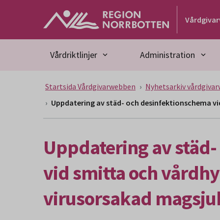
Gå till huvudmeny
Gå till övergripande innehåll
Gå till sidfoten
Vårdgiva
Vårdriktlinjer
Administration
Startsida Vårdgivarwebben
Nyhetsarkiv vårdgiva
Uppdatering av städ- och desinfektionschema vi
Uppdatering av städ-
vid smitta och vårdhy
virusorsakad magsju