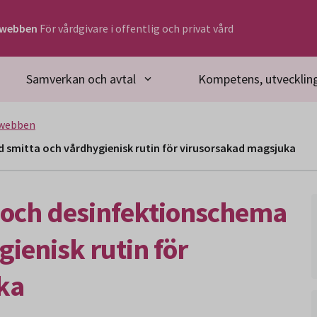
rwebben
För vårdgivare i offentlig och privat vård
Samverkan och avtal
Kompetens, utveckling
rwebben
d smitta och vårdhygienisk rutin för virusorsakad magsjuka
 och desinfektionschema
gienisk rutin för
ka