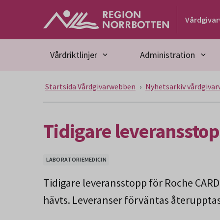
Gå till huvudmeny
Gå till övergripande innehåll
Gå till sidfoten
Vårdgiva
Vårdriktlinjer
Administration
Startsida Vårdgivarwebben
Nyhetsarkiv vårdgiva
Tidigare leveranssto
LABORATORIEMEDICIN
Tidigare leveransstopp för Roche CARDI
hävts. Leveranser förväntas återuppta