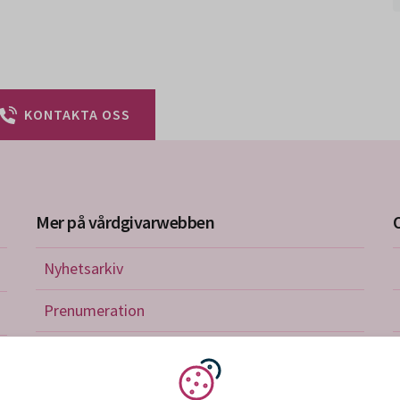
KONTAKTA OSS
Mer på vårdgivarwebben
Nyhetsarkiv
riktlinjer
Prenumeration
nistration
Utbildningskalender
verkan och avtal
Vi använder kakor