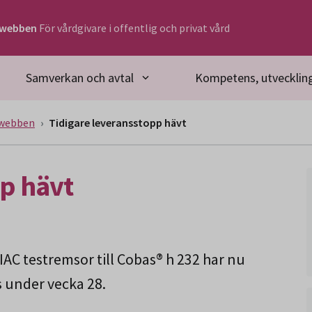
rwebben
För vårdgivare i offentlig och privat vård
Samverkan och avtal
Kompetens, utveckling
rwebben
Tidigare leveransstopp hävt
pp hävt
AC testremsor till Cobas® h 232 har nu
s under vecka 28.