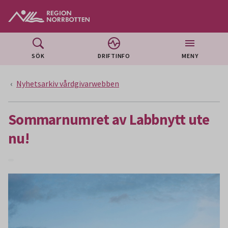
Gå till huvudmeny
Gå till övergripande innehåll
Gå till sidfoten
SÖK
DRIFTINFO
MENY
Nyhetsarkiv vårdgivarwebben
Sommarnumret av Labbnytt ute
nu!