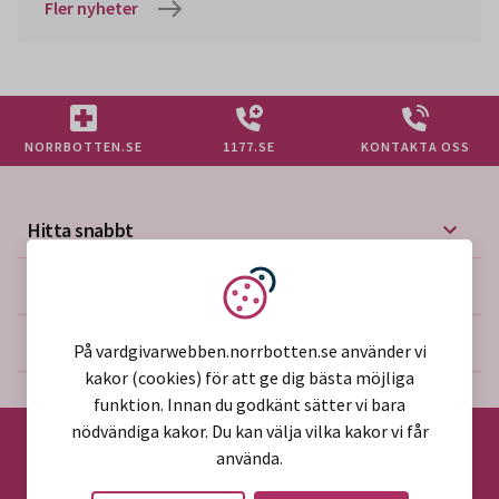
Fler nyheter
NORRBOTTEN.SE
1177.SE
KONTAKTA OSS
Hitta snabbt
Mer på vårdgivarwebben
Vi använder kakor
Om webbplatsen
På vardgivarwebben.norrbotten.se använder vi
kakor (cookies) för att ge dig bästa möjliga
funktion. Innan du godkänt sätter vi bara
nödvändiga kakor. Du kan välja vilka kakor vi får
använda.