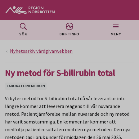
Gå till huvudmeny
Gå till övergripande innehåll
Gå till sidfoten
SÖK
DRIFTINFO
MENY
Nyhetsarkiv vårdgivarwebben
Ny metod för S-bilirubin total
LABORATORIEMEDICIN
Vi byter metod för S-bilirubin total då vår leverantör inte
längre kommer att leverera reagens till vår nuvarande
metod. Patientjämförelse mellan nuvarande och ny metod
har varit samstämmiga. En kommentar kommer att
medfölja patientresultaten med den nya metoden. Den nya
metoden tas i bruk under förmiddagen den 26 maj 2025
.