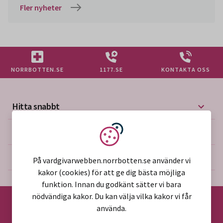
Fler nyheter
NORRBOTTEN.SE
1177.SE
KONTAKTA OSS
Hitta snabbt
Mer på vårdgivarwebben
Vi använder kakor
Om webbplatsen
På vardgivarwebben.norrbotten.se använder vi
kakor (cookies) för att ge dig bästa möjliga
funktion. Innan du godkänt sätter vi bara
nödvändiga kakor. Du kan välja vilka kakor vi får
använda.