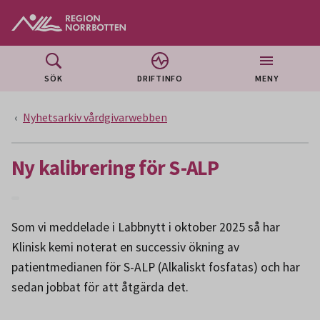
Gå till huvudmeny
Gå till övergripande innehåll
Gå till sidfoten
SÖK
DRIFTINFO
MENY
Nyhetsarkiv vårdgivarwebben
Ny kalibrering för S-ALP
Som vi meddelade i Labbnytt i oktober 2025 så har
Klinisk kemi noterat en successiv ökning av
patientmedianen för S-ALP (Alkaliskt fosfatas) och har
sedan jobbat för att åtgärda det.