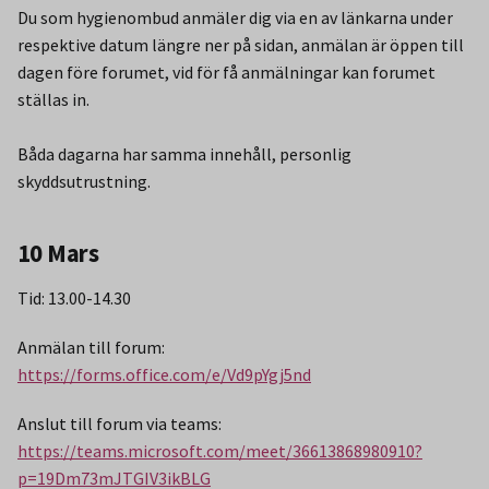
Du som hygienombud anmäler dig via en av länkarna under
respektive datum längre ner på sidan, anmälan är öppen till
dagen före forumet, vid för få anmälningar kan forumet
ställas in.
Båda dagarna har samma innehåll, personlig
skyddsutrustning.
10 Mars
Tid: 13.00-14.30
Anmälan till forum:
https://forms.office.com/e/Vd9pYgj5nd
Anslut till forum via teams:
https://teams.microsoft.com/meet/36613868980910?
p=19Dm73mJTGIV3ikBLG