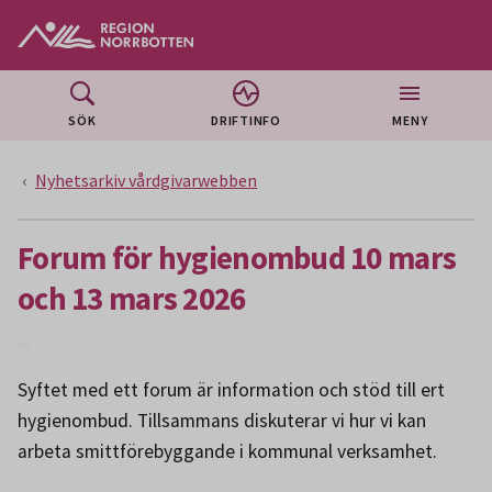
Gå till huvudmeny
Gå till övergripande innehåll
Gå till sidfoten
SÖK
DRIFTINFO
MENY
Nyhetsarkiv vårdgivarwebben
Forum för hygienombud 10 mars
och 13 mars 2026
Syftet med ett forum är information och stöd till ert
hygienombud. Tillsammans diskuterar vi hur vi kan
arbeta smittförebyggande i kommunal verksamhet.