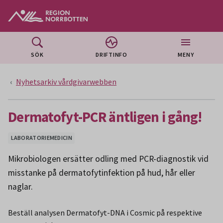
Gå till huvudmeny
Gå till övergripande innehåll
Gå till sidfoten
SÖK
DRIFTINFO
MENY
Nyhetsarkiv vårdgivarwebben
Dermatofyt-PCR äntligen i gång!
LABORATORIEMEDICIN
Mikrobiologen ersätter odling med PCR-diagnostik vid
misstanke på dermatofytinfektion på hud, hår eller
naglar.
Beställ analysen Dermatofyt-DNA i Cosmic på respektive