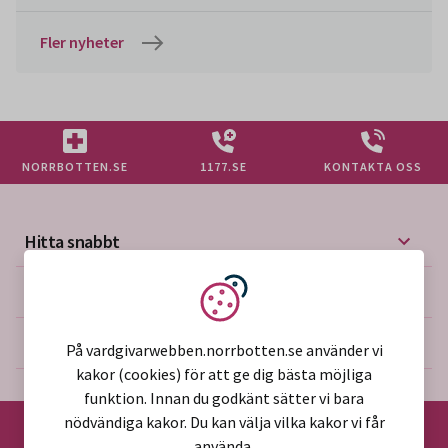
Fler nyheter
NORRBOTTEN.SE
1177.SE
KONTAKTA OSS
Hitta snabbt
Mer på vårdgivarwebben
Vi använder kakor
Om webbplatsen
På vardgivarwebben.norrbotten.se använder vi
kakor (cookies) för att ge dig bästa möjliga
funktion. Innan du godkänt sätter vi bara
nödvändiga kakor. Du kan välja vilka kakor vi får
använda.