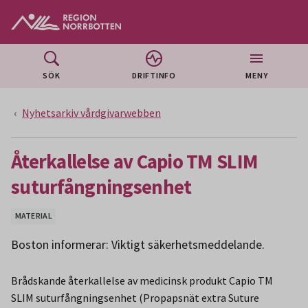
Gå till huvudmeny
Gå till övergripande innehåll
Gå till sidfoten
SÖK
DRIFTINFO
MENY
Nyhetsarkiv vårdgivarwebben
Återkallelse av Capio TM SLIM
suturfångningsenhet
MATERIAL
Boston informerar: Viktigt säkerhetsmeddelande.
Brådskande återkallelse av medicinsk produkt Capio TM
SLIM suturfångningsenhet (Propapsnät extra Suture