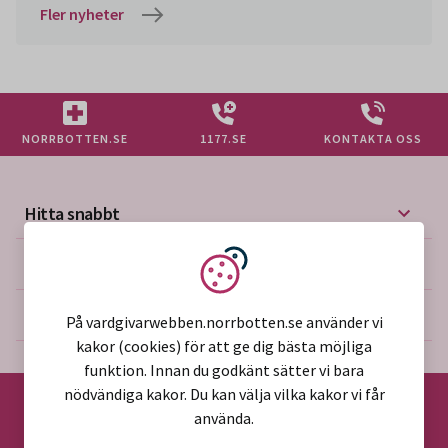
Fler nyheter
NORRBOTTEN.SE
1177.SE
KONTAKTA OSS
Hitta snabbt
Mer på vårdgivarwebben
Vi använder kakor
Om webbplatsen
På vardgivarwebben.norrbotten.se använder vi
kakor (cookies) för att ge dig bästa möjliga
funktion. Innan du godkänt sätter vi bara
nödvändiga kakor. Du kan välja vilka kakor vi får
använda.