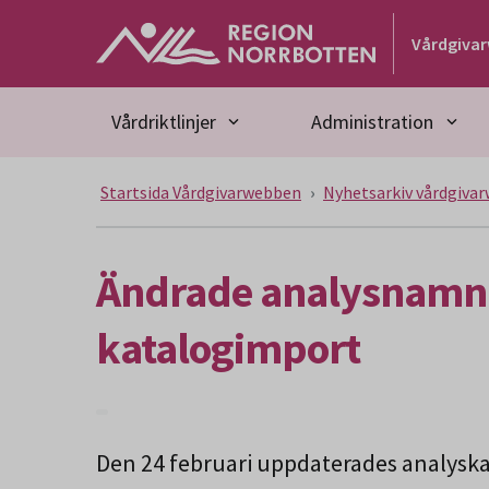
Gå till huvudmeny
Gå till övergripande innehåll
Gå till sidfoten
Vårdgiva
Vårdriktlinjer
Administration
Startsida Vårdgivarwebben
Nyhetsarkiv vårdgiva
Ändrade analysnamn 
katalogimport
Den 24 februari uppdaterades analyskat