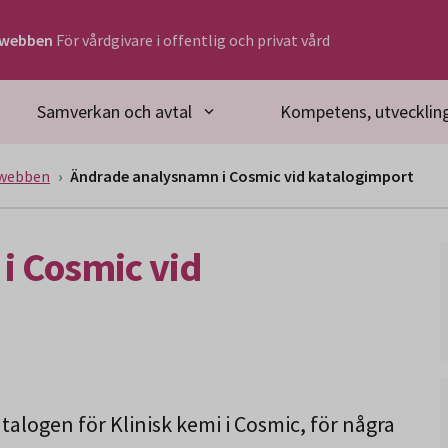
rwebben
För vårdgivare i offentlig och privat vård
Samverkan och avtal
Kompetens, utveckling
rwebben
Ändrade analysnamn i Cosmic vid katalogimport
i Cosmic vid
alogen för Klinisk kemi i Cosmic, för några