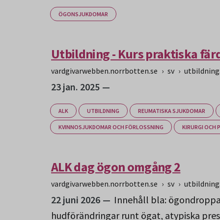
ÖGONSJUKDOMAR
Utbildning - Kurs praktiska fär
vardgivarwebben.norrbotten.se
›
sv
›
utbildnin
23 jan. 2025
ALK
UTBILDNING
REUMATISKA SJUKDOMAR
KVINNOSJUKDOMAR OCH FÖRLOSSNING
KIRURGI OCH 
ALK dag ögon omgång 2
vardgivarwebben.norrbotten.se
›
sv
›
utbildnin
22 juni 2026
Innehåll bla: ögondroppar
hudförändringar runt ögat, atypiska pre