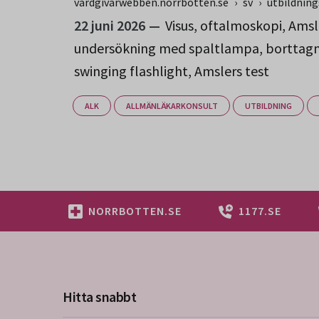
vardgivarwebben.norrbotten.se
›
sv
›
utbildnin
22 juni 2026
Visus, oftalmoskopi, Amsl
undersökning med spaltlampa, borttagni
swinging flashlight, Amslers test
ALK
ALLMÄNLÄKARKONSULT
UTBILDNING
NORRBOTTEN.SE
1177.SE
Hitta snabbt