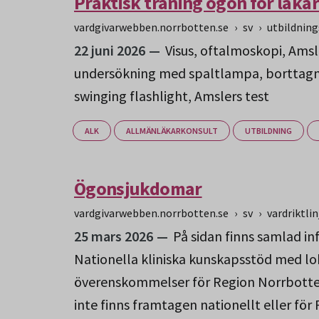
Praktisk träning ögon för läka
vardgivarwebben.norrbotten.se
›
sv
›
utbildnin
22 juni 2026
Visus, oftalmoskopi, Amsl
undersökning med spaltlampa, borttagni
swinging flashlight, Amslers test
ALK
ALLMÄNLÄKARKONSULT
UTBILDNING
Ögonsjukdomar
vardgivarwebben.norrbotten.se
›
sv
›
vardriktlin
25 mars 2026
På sidan finns samlad i
Nationella kliniska kunskapsstöd med lo
överenskommelser för Region Norrbotten
inte finns framtagen nationellt eller fö