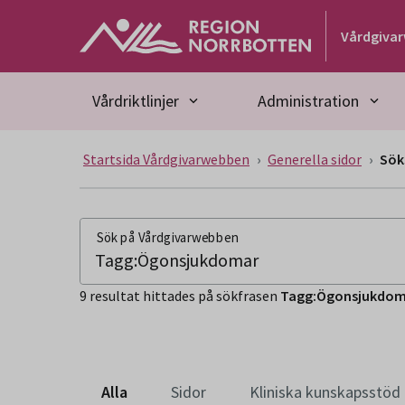
Gå till huvudmeny
Gå till övergripande innehåll
Gå till sidfoten
Vårdgiva
Vårdriktlinjer
Administration
Startsida Vårdgivarwebben
Generella sidor
Sök
SÖKSIDA
Sök på Vårdgivarwebben
9 resultat hittades på sökfrasen
Tagg:Ögonsjukdom
Alla
Sidor
Kliniska kunskapsstöd