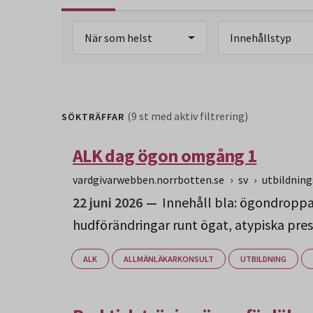
När som helst
Innehållstyp
(9 st med aktiv filtrering)
SÖKTRÄFFAR
ALK dag ögon omgång 1
vardgivarwebben.norrbotten.se
›
sv
›
utbildnin
22 juni 2026
Innehåll bla: ögondroppar
hudförändringar runt ögat, atypiska pre
ALK
ALLMÄNLÄKARKONSULT
UTBILDNING