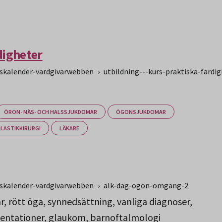
digheter
gskalender-vardgivarwebben
›
utbildning---kurs-praktiska-fardi
ÖRON- NÄS- OCH HALSSJUKDOMAR
ÖGONSJUKDOMAR
PLASTIKKIRURGI
LÄKARE
gskalender-vardgivarwebben
›
alk-dag-ogon-omgang-2
, rött öga, synnedsättning, vanliga diagnoser,
sentationer, glaukom, barnoftalmologi