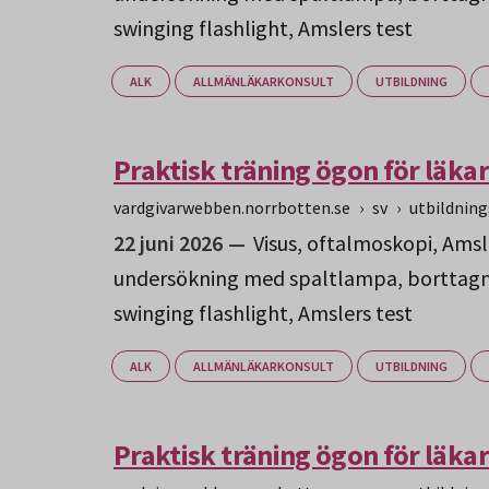
swinging flashlight, Amslers test
ALK
ALLMÄNLÄKARKONSULT
UTBILDNING
Praktisk träning ögon för läka
vardgivarwebben.norrbotten.se
›
sv
›
utbildnin
22 juni 2026
Visus, oftalmoskopi, Amsl
undersökning med spaltlampa, borttagni
swinging flashlight, Amslers test
ALK
ALLMÄNLÄKARKONSULT
UTBILDNING
Praktisk träning ögon för läka