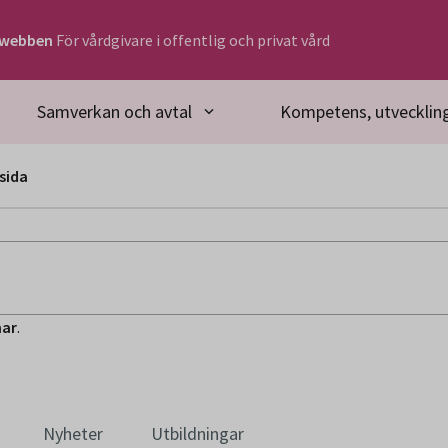
rwebben
För vårdgivare i offentlig och privat vård
Samverkan och avtal
Kompetens, utveckling
sida
ar
.
Nyheter
Utbildningar