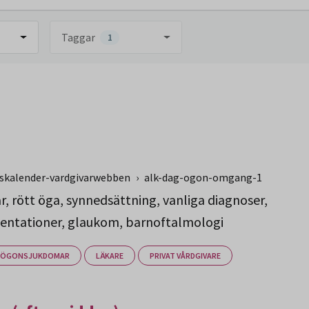
Taggar
1
gskalender-vardgivarwebben
›
alk-dag-ogon-omgang-1
, rött öga, synnedsättning, vanliga diagnoser,
sentationer, glaukom, barnoftalmologi
ÖGONSJUKDOMAR
LÄKARE
PRIVAT VÅRDGIVARE