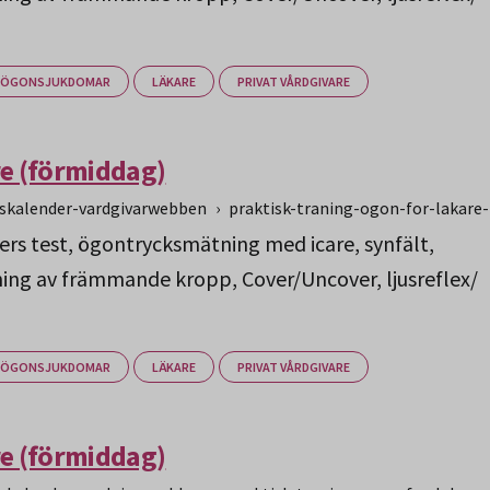
ÖGONSJUKDOMAR
LÄKARE
PRIVAT VÅRDGIVARE
re (förmiddag)
gskalender-vardgivarwebben
›
praktisk-traning-ogon-for-lakare
ers test, ögontrycksmätning med icare, synfält,
ng av främmande kropp, Cover/Uncover, ljusreflex/
ÖGONSJUKDOMAR
LÄKARE
PRIVAT VÅRDGIVARE
re (förmiddag)