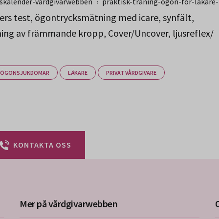
gskalender-vardgivarwebben
›
praktisk-traning-ogon-for-lakare
ers test, ögontrycksmätning med icare, synfält,
ng av främmande kropp, Cover/Uncover, ljusreflex/
ÖGONSJUKDOMAR
LÄKARE
PRIVAT VÅRDGIVARE
KONTAKTA OSS
Mer på vårdgivarwebben