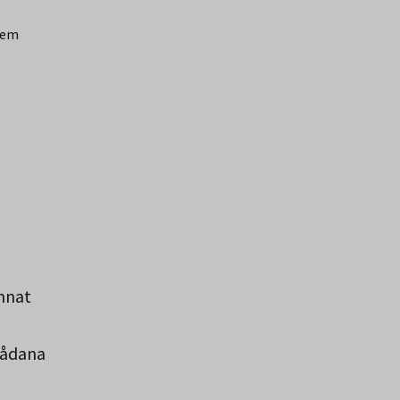
-em
annat
sådana