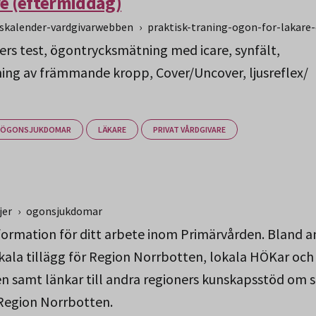
re (eftermiddag)
gskalender-vardgivarwebben
›
praktisk-traning-ogon-for-lakare
ers test, ögontrycksmätning med icare, synfält,
ng av främmande kropp, Cover/Uncover, ljusreflex/
ÖGONSJUKDOMAR
LÄKARE
PRIVAT VÅRDGIVARE
jer
›
ogonsjukdomar
nformation för ditt arbete inom Primärvården. Bland 
kala tillägg för Region Norrbotten, lokala HÖKar och
 samt länkar till andra regioners kunskapsstöd om 
r Region Norrbotten.