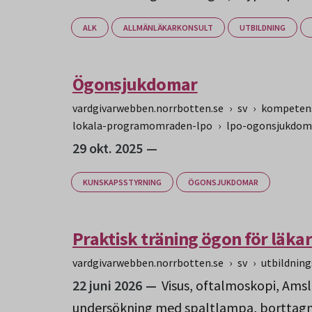
ALK
ALLMÄNLÄKARKONSULT
UTBILDNING
Ögonsjukdomar
vardgivarwebben.norrbotten.se
›
sv
›
kompetens
lokala-programomraden-lpo
›
lpo-ogonsjukdom
29 okt. 2025
KUNSKAPSSTYRNING
ÖGONSJUKDOMAR
Praktisk träning ögon för läka
vardgivarwebben.norrbotten.se
›
sv
›
utbildnin
22 juni 2026
Visus, oftalmoskopi, Amsl
undersökning med spaltlampa, borttagni