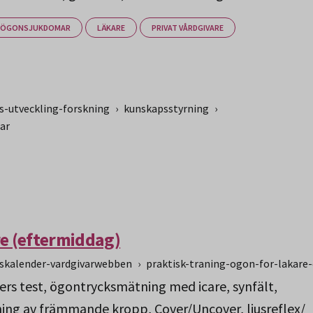
ÖGONSJUKDOMAR
LÄKARE
PRIVAT VÅRDGIVARE
-utveckling-forskning
›
kunskapsstyrning
›
ar
re (eftermiddag)
gskalender-vardgivarwebben
›
praktisk-traning-ogon-for-lakare
ers test, ögontrycksmätning med icare, synfält,
ng av främmande kropp, Cover/Uncover, ljusreflex/