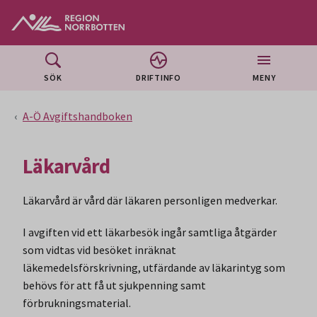
Gå till huvudmeny
Gå till övergripande innehåll
Gå till sidfoten
SÖK
DRIFTINFO
MENY
A-Ö Avgiftshandboken
Läkarvård
Läkarvård är vård där läkaren personligen medverkar.
I avgiften vid ett läkarbesök ingår samtliga åtgärder
som vidtas vid besöket inräknat
läkemedelsförskrivning, utfärdande av läkarintyg som
behövs för att få ut sjukpenning samt
förbrukningsmaterial.