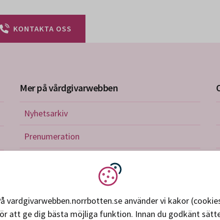
KONTAKTA OSS
Mer på vårdgivarwebben
Nyhetsarkiv
riktlinjer
Prenumeration
nistration
Utbildningskalender
verkan och avtal
Vi använder kakor
petens, utveckling, forskning
å vardgivarwebben.norrbotten.se använder vi kakor (cookie
ör att ge dig bästa möjliga funktion. Innan du godkänt sätt
ice och support