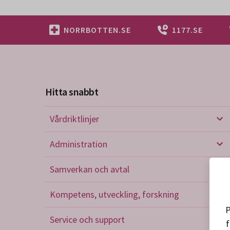
NORRBOTTEN.SE
1177.SE
Hitta snabbt
Vårdriktlinjer
Vård
Administration
Admi
Samverkan och avtal
Sam
Kompetens, utveckling, forskning
Kom
P
Service och support
f
Serv