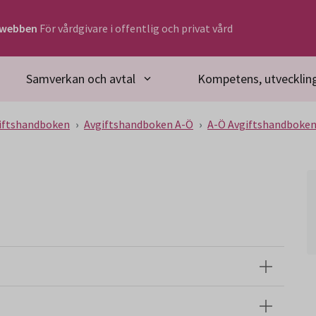
rwebben
För vårdgivare i offentlig och privat vård
Samverkan och avtal
Kompetens, utveckling
iftshandboken
Avgiftshandboken A-Ö
A-Ö Avgiftshandboke