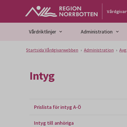
Gå till huvudmeny
Gå till övergripande innehåll
Gå till sidfoten
Vårdgiva
Vårdriktlinjer
Administration
Startsida Vårdgivarwebben
Administration
Avg
Intyg
Prislista för intyg A-Ö
Intyg till anhöriga