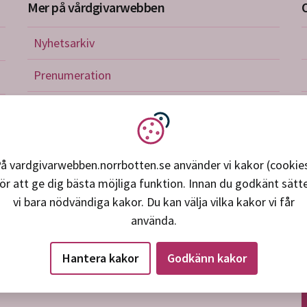
Mer på vårdgivarwebben
Nyhetsarkiv
riktlinjer
Prenumeration
nistration
Utbildningskalender
verkan och avtal
Vi använder kakor
petens, utveckling, forskning
å vardgivarwebben.norrbotten.se använder vi kakor (cookie
ör att ge dig bästa möjliga funktion. Innan du godkänt sätt
ice och support
vi bara nödvändiga kakor. Du kan välja vilka kakor vi får
använda.
Hantera kakor
Godkänn kakor