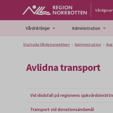
Gå till huvudmeny
Gå till övergripande innehåll
Gå till sidfoten
Vårdgiva
Vårdriktlinjer
Administration
Startsida Vårdgivarwebben
Administration
Avg
Avlidna transport
Vid dödsfall på regionens sjukvårdsinrättn
Transport vid donationsändamål