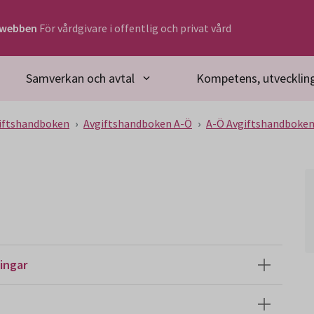
rwebben
För vårdgivare i offentlig och privat vård
Samverkan och avtal
Kompetens, utveckling
iftshandboken
Avgiftshandboken A-Ö
A-Ö Avgiftshandboke
ingar