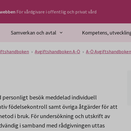
rwebben
För vårdgivare i offentlig och privat vård
Samverkan och avtal
Kompetens, utveckling
iftshandboken
Avgiftshandboken A-Ö
A-Ö Avgiftshandboke
 personligt besök meddelad individuell
iv födelsekontroll samt övriga åtgärder för att
etod i bruk. För undersökning och utskrift av
dvändig i samband med rådgivningen uttas