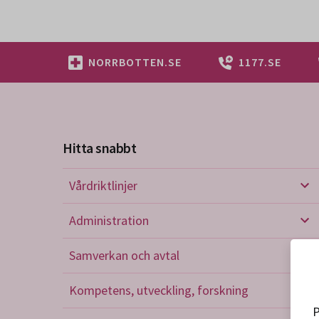
NORRBOTTEN.SE
1177.SE
Hitta snabbt
Vårdriktlinjer
Vård
Administration
Admi
Samverkan och avtal
Sam
Kompetens, utveckling, forskning
Kom
P