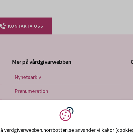
KONTAKTA OSS
Mer på vårdgivarwebben
Nyhetsarkiv
riktlinjer
Prenumeration
nistration
Utbildningskalender
verkan och avtal
Vi använder kakor
petens, utveckling, forskning
å vardgivarwebben.norrbotten.se använder vi kakor (cookie