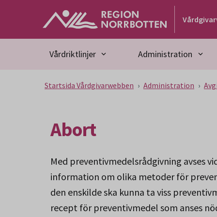
Gå till huvudmeny
Gå till övergripande innehåll
Gå till sidfoten
Vårdgiva
Vårdriktlinjer
Administration
Startsida Vårdgivarwebben
Administration
Avg
Abort
Med preventivmedelsrådgivning avses vid
information om olika metoder för prevent
den enskilde ska kunna ta viss preventivm
recept för preventivmedel som anses nö