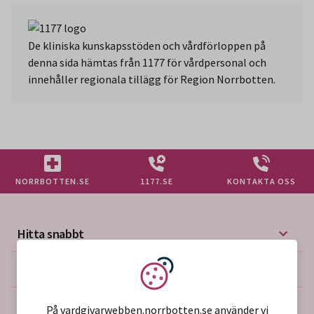
De kliniska kunskapsstöden och vårdförloppen på
denna sida hämtas från 1177 för vårdpersonal och
innehåller regionala tillägg för Region Norrbotten.
NORRBOTTEN.SE
1177.SE
KONTAKTA OSS
Hitta snabbt
Mer på vårdgivarwebben
Vi använder kakor
Om webbplatsen
På vardgivarwebben.norrbotten.se använder vi