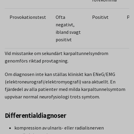
Provokationstest
Ofta
Positivt
Pos
negativt,
ibland svagt
positivt
Vid misstanke om sekundärt karpaltunnelsyndrom
genomförs riktad provtagning.
Om diagnosen inte kan ställas kliniskt kan ENeG/EMG
(elektroneurografi/elektromyografi) vara aktuellt. En
fjärdedel av alla patienter med milda karpaltunnelsymtom
uppvisar normal neurofysiologi trots symtom.
Differentialdiagnoser
kompression av ulnaris- eller radialisnerven