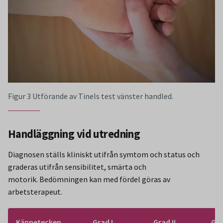
Figur 3 Utförande av Tinels test vänster handled.
Handläggning vid utredning
Diagnosen ställs kliniskt utifrån symtom och status och
graderas utifrån sensibilitet, smärta och
motorik. Bedömningen kan med fördel göras av
arbetsterapeut.
Kännetecken
Grad I
Grad II
Gra