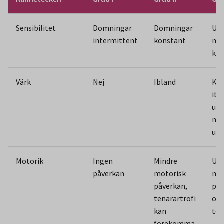
Sensibilitet
Domningar
Domningar
Utt
intermittent
konstant
ned
kän
Värk
Nej
Ibland
Kon
ibl
uts
mo
un
Motorik
Ingen
Mindre
Utt
påverkan
motorisk
mot
påverkan,
påv
tenarartrofi
och
kan
ten
förekomma