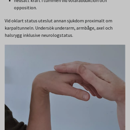
nedsatt kraft i tummen vid volarabduktion och
opposition.
Vid oklart status uteslut annan sjukdom proximalt om
karpaltunneln. Undersök underarm, armbåge, axel och
halsrygg inklusive neurologstatus.