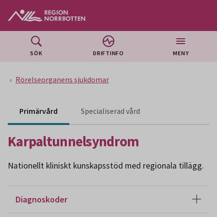
Gå till huvudmeny
Gå till övergripande innehåll
Gå till sidfoten
SÖK
DRIFTINFO
MENY
Rörelseorganens sjukdomar
Innehåll för specialiser
Primärvård
Specialiserad vård
Karpaltunnelsyndrom
Nationellt kliniskt kunskapsstöd med regionala tillägg.
Diagnoskoder