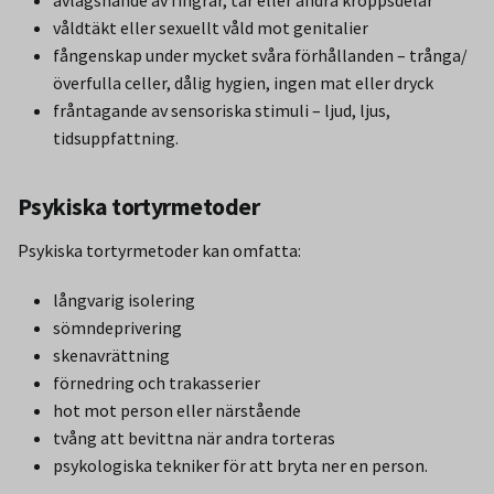
avlägsnande av fingrar, tår eller andra kroppsdelar
våldtäkt eller sexuellt våld mot genitalier
fångenskap under mycket svåra förhållanden – trånga/
överfulla celler, dålig hygien, ingen mat eller dryck
fråntagande av sensoriska stimuli – ljud, ljus,
tidsuppfattning.
Psykiska tortyrmetoder
Psykiska tortyrmetoder kan omfatta:
långvarig isolering
sömndeprivering
skenavrättning
förnedring och trakasserier
hot mot person eller närstående
tvång att bevittna när andra torteras
psykologiska tekniker för att bryta ner en person.