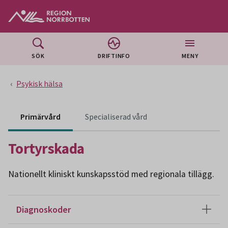
Gå till huvudmeny
Gå till övergripande innehåll
Gå till sidfoten
SÖK
DRIFTINFO
MENY
Psykisk hälsa
Innehåll för specialiser
Primärvård
Specialiserad vård
Tortyrskada
Nationellt kliniskt kunskapsstöd med regionala tillägg.
Diagnoskoder