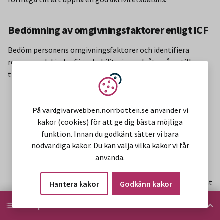
Bedömning av omgivningsfaktorer enligt ICF
Bedöm personens omgivningsfaktorer och identifiera
resurser och hinder för rehabilitering och återgång till
tidigare aktivitetsvanor. Följande områden bör beaktas:
Vi använder kakor
socialt nätverk och personligt stöd från familj och
vänner inklusive barn som närstående
På vardgivarwebben.norrbotten.se använder vi
boendemiljö, ge vid behov stöd och rådgivning
kakor (cookies) för att ge dig bästa möjliga
angående eventuella behov av bostadsanpassning,
funktion. Innan du godkänt sätter vi bara
hjälpmedel och risker i hemmiljön, till exempel
nödvändiga kakor. Du kan välja vilka kakor vi får
använda.
fallprevention för äldre personer
eventuella hjälpmedelsbehov
arbetsmiljö, arbetsgivare, utbildningsmiljö, lärare samt
Hantera kakor
Godkänn kakor
samordning med aktuella aktörer
HITTA PÅ SIDAN
Hitta på sidan
stöd från olika system inom hälso-och sjukvården och
socialförsäkring.