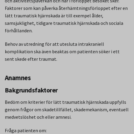
och aktivitetspåverkan och när i förloppet besöket sker.
Faktorer som kan påverka återhämtningsförloppet efter en
lätt traumatisk hjärnskada är till exempel ålder,
samsjuklighet, tidigare traumatisk hjärnskada och sociala
förhållanden.
Behov av utredning för att utesluta intrakraniell
komplikation ska även beaktas om patienten söker i ett
sent skede efter traumat.
Anamnes
Bakgrundsfaktorer
Bedöm om kriterier för lätt traumatisk hjärnskada uppfylls
genom frågor om skadetillfället, skademekanism, eventuell
medvetslöshet och eller amnesi.
Fråga patienten om: