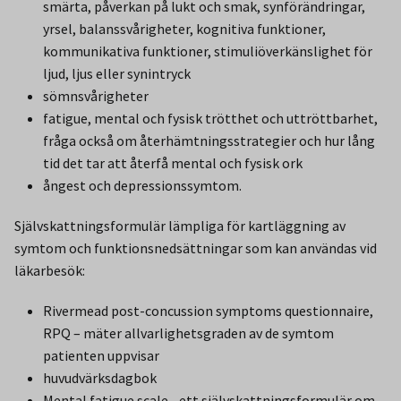
smärta, påverkan på lukt och smak, synförändringar,
yrsel, balanssvårigheter, kognitiva funktioner,
kommunikativa funktioner, stimuliöverkänslighet för
ljud, ljus eller synintryck
sömnsvårigheter
fatigue, mental och fysisk trötthet och uttröttbarhet,
fråga också om återhämtningsstrategier och hur lång
tid det tar att återfå mental och fysisk ork
ångest och depressionssymtom.
Självskattningsformulär lämpliga för kartläggning av
symtom och funktionsnedsättningar som kan användas vid
läkarbesök:
Rivermead post-concussion symptoms questionnaire,
RPQ – mäter allvarlighetsgraden av de symtom
patienten uppvisar
huvudvärksdagbok
Mental fatigue scale - ett självskattningsformulär om