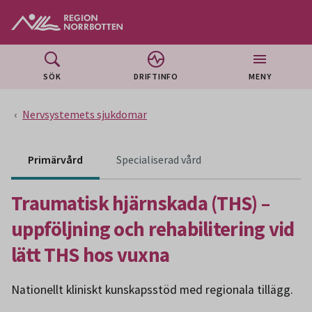
Gå till huvudmeny
Gå till övergripande innehåll
Gå till sidfoten
SÖK
DRIFTINFO
MENY
Nervsystemets sjukdomar
Primärvård
Specialiserad vård
Traumatisk hjärnskada (THS) –
uppföljning och rehabilitering vid
lätt THS hos vuxna
Nationellt kliniskt kunskapsstöd med regionala tillägg.