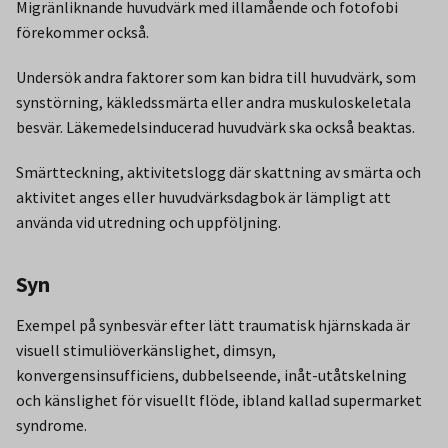
Migränliknande huvudvärk med illamående och fotofobi
förekommer också.
Undersök andra faktorer som kan bidra till huvudvärk, som
synstörning, käkledssmärta eller andra muskuloskeletala
besvär. Läkemedelsinducerad huvudvärk ska också beaktas.
Smärtteckning, aktivitetslogg där skattning av smärta och
aktivitet anges eller huvudvärksdagbok är lämpligt att
använda vid utredning och uppföljning.
Syn
Exempel på synbesvär efter lätt traumatisk hjärnskada är
visuell stimuliöverkänslighet, dimsyn,
konvergensinsufficiens, dubbelseende, inåt-utåtskelning
och känslighet för visuellt flöde, ibland kallad supermarket
syndrome.