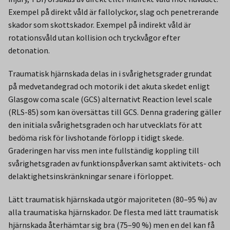
Exempel på direkt våld är fallolyckor, slag och penetrerande
skador som skottskador. Exempel på indirekt våld är
rotationsvåld utan kollision och tryckvågor efter
detonation.
Traumatisk hjärnskada delas in i svårighetsgrader grundat
på medvetandegrad och motorik i det akuta skedet enligt
Glasgow coma scale (GCS) alternativt Reaction level scale
(RLS-85) som kan översättas till GCS. Denna gradering gäller
den initiala svårighetsgraden och har utvecklats för att
bedöma risk för livshotande förlopp i tidigt skede.
Graderingen har viss men inte fullständig koppling till
svårighetsgraden av funktionspåverkan samt aktivitets- och
delaktighetsinskränkningar senare i förloppet.
Lätt traumatisk hjärnskada utgör majoriteten (80–95 %) av
alla traumatiska hjärnskador. De flesta med lätt traumatisk
hjärnskada återhämtar sig bra (75–90 %) men en del kan få