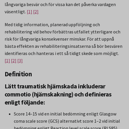
långvariga besvär och för vissa kan det påverka vardagen
väsentligt.
[1]
[2]
Med tidig information, planerad uppföljning och
rehabilitering vid behov förbättras utfallet ytterligare och
risk för långvariga konsekvenser minskar. För att uppnå
bästa effekten av rehabiliteringsinsatserna så bör besvären
identifieras och hanteras i ett så tidigt skede som möjligt.
[1]
[2]
[3]
Definition
Lätt traumatisk hjärnskada inkluderar
commotio (hjärnskakning) och definieras
enligt följande:
Score 14–15 vid en initial bedömning enligt Glasgow
coma scale score (GCS) alternativt score 1–2 vid initial
bedömning enligt Reaction level scale score (RLS85).