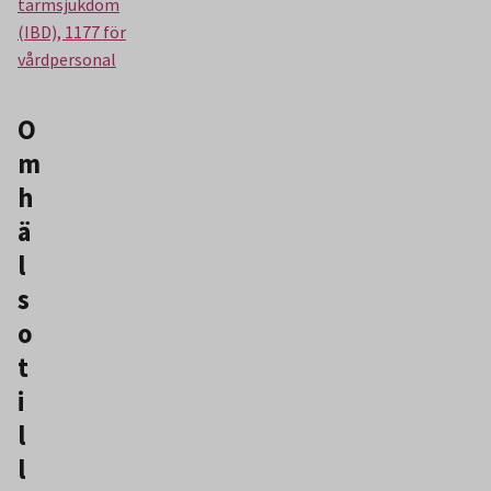
tarmsjukdom
(IBD), 1177 för
vårdpersonal
O
m
h
ä
l
s
o
t
i
l
l