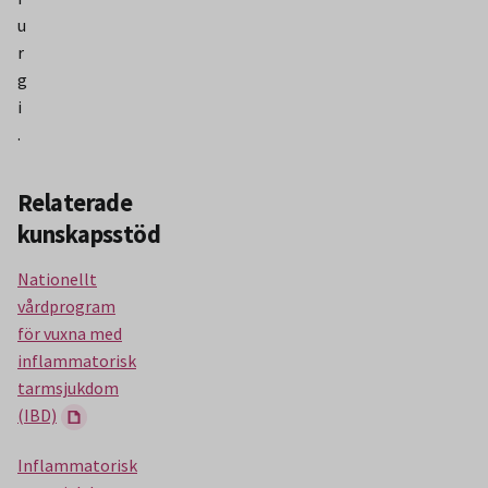
u
r
g
i
.
Relaterade
kunskapsstöd
Nationellt
vårdprogram
för vuxna med
inflammatorisk
tarmsjukdom
(IBD)
Inflammatorisk