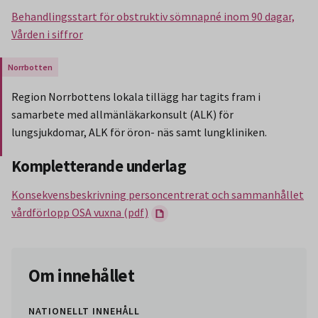
Behandlingsstart för obstruktiv sömnapné inom 90 dagar,
Vården i siffror
Gäller endast för Region Norrbotten.
Region Norrbottens lokala tillägg har tagits fram i
samarbete med allmänläkarkonsult (ALK) för
lungsjukdomar, ALK för öron- näs samt lungkliniken.
Slut på stycket som endast gäller Region Norbotten.
Kompletterande underlag
Konsekvensbeskrivning personcentrerat och sammanhållet
vårdförlopp OSA vuxna (pdf)
Om innehållet
NATIONELLT INNEHÅLL