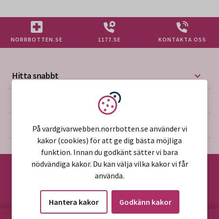
NORRBOTTEN.SE
1177.SE
KONTAKTA OSS
Hitta snabbt
Mer på vårdgivarwebben
Vi använder kakor
Om webbplatsen
På vardgivarwebben.norrbotten.se använder vi
kakor (cookies) för att ge dig bästa möjliga
funktion. Innan du godkänt sätter vi bara
nödvändiga kakor. Du kan välja vilka kakor vi får
använda.
©2026 Region Norrbotten
Hantera kakor
Godkänn kakor
Alla rättigheter reserverade
HITTA PÅ SIDAN