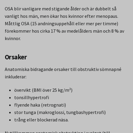
OSA blir vanligare med stigande ålder och är dubbelt så
vanligt hos män, men ökar hos kvinnor efter menopaus.
Måttlig OSA (15 andningsuppehåll eller mer per timme)
förekommer hos cirka 17 % av medelålders män och 8 % av
kvinnor.
Orsaker
Anatomiska bidragande orsaker till obstruktiv sömnapné
inkluderar:
övervikt (BMI över 25 kg/m²)
tonsillhypertrofi
flyende haka (retrognati)
stor tunga (makroglossi, tungbashypertrofi)
trång eller blockerad näsa.
Nytillkommen anatomisk obstruktion i svalget (till