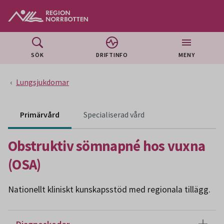
Gå till huvudmeny
Gå till övergripande innehåll
Gå till sidfoten
SÖK
DRIFTINFO
MENY
Lungsjukdomar
Primärvård
Specialiserad vård
Obstruktiv sömnapné hos vuxna
(OSA)
Nationellt kliniskt kunskapsstöd med regionala tillägg.