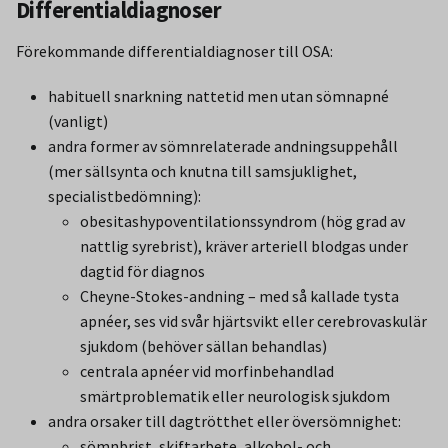
Differentialdiagnoser
Förekommande differentialdiagnoser till OSA:
habituell snarkning nattetid men utan sömnapné
(vanligt)
andra former av sömnrelaterade andningsuppehåll
(mer sällsynta och knutna till samsjuklighet,
specialistbedömning):
obesitashypoventilationssyndrom (hög grad av
nattlig syrebrist), kräver arteriell blodgas under
dagtid för diagnos
Cheyne-Stokes-andning – med så kallade tysta
apnéer, ses vid svår hjärtsvikt eller cerebrovaskulär
sjukdom (behöver sällan behandlas)
centrala apnéer vid morfinbehandlad
smärtproblematik eller neurologisk sjukdom
andra orsaker till dagtrötthet eller översömnighet:
sömnbrist, skiftarbete, alkohol- och