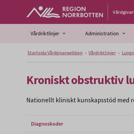
Gå till huvudmeny
Gå till övergripande innehåll
Gå till sidfoten
Vårdgiva
Vårdriktlinjer
Administration
Startsida Vårdgivarwebben
Vårdriktlinjer
Lungs
Kroniskt obstruktiv 
Nationellt kliniskt kunskapsstöd med re
Diagnoskoder