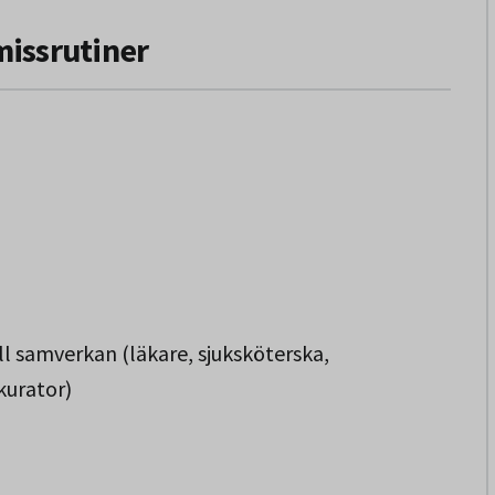
missrutiner
ll samverkan (läkare, sjuksköterska,
kurator)