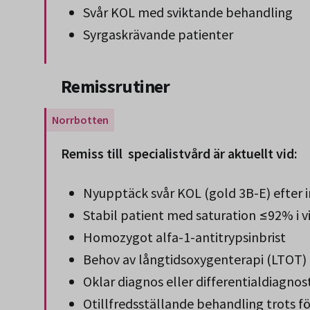
Svår KOL med sviktande behandling
Syrgaskrävande patienter
Slut på stycket som endast gäller Region 
Remissrutiner
Gäller endast för Region Norrbotten.
Remiss till specialistvård är aktuellt vid:
Nyupptäck svår KOL (gold 3B-E) efter i
Stabil patient med saturation ≤92% i v
Homozygot alfa-1-antitrypsinbrist
Behov av långtidsoxygenterapi (LTOT)
Oklar diagnos eller differentialdiagno
Otillfredsställande behandling trots f