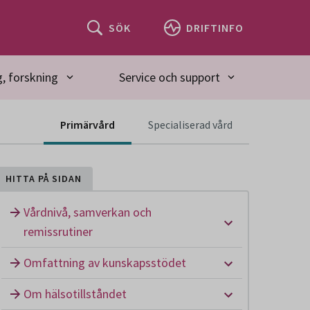
SÖK
DRIFTINFO
, forskning
Service och support
Innehåll för spec
Primärvård
Specialiserad vård
HITTA PÅ SIDAN
Vårdnivå, samverkan och
Undermeny: Vå
remissrutiner
Undermeny: O
Omfattning av kunskapsstödet
Undermeny: Om
Om hälsotillståndet