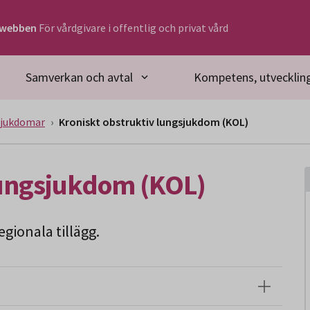
rwebben
För vårdgivare i offentlig och privat vård
Samverkan och avtal
Kompetens, utveckling
jukdomar
Kroniskt obstruktiv lungsjukdom (KOL)
lungsjukdom (KOL)
gionala tillägg.