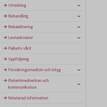
Undermeny: U
Utredning
Undermeny: B
Behandling
Undermeny: Re
Rehabilitering
Undermeny: L
Levnadsvanor
Palliativ vård
Uppföljning
Undermeny: Fö
Försäkringsmedicin och intyg
Patientmedverkan och
Undermeny: P
kommunikation
Relaterad information