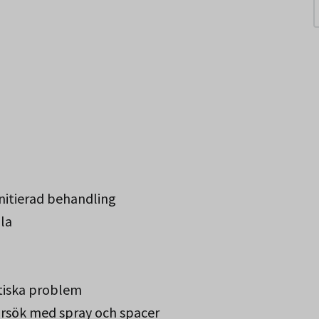
Norbotten.
nitierad behandling
ila
stiska problem
örsök med spray och spacer