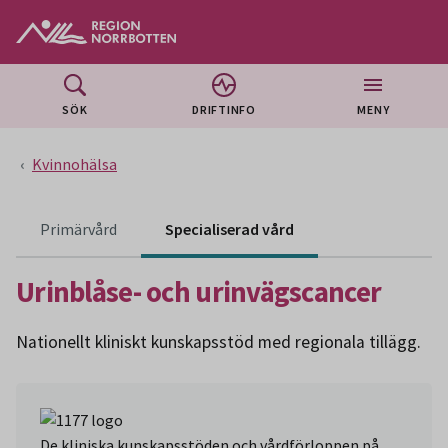
Gå till huvudmeny
Gå till övergripande innehåll
Gå till sidfoten
SÖK
DRIFTINFO
MENY
Kvinnohälsa
Innehåll för primärvård är ännu ej tillgängligt
Primärvård
Specialiserad vård
Urinblåse- och urinvägscancer
Nationellt kliniskt kunskapsstöd med regionala tillägg.
De kliniska kunskapsstöden och vårdförloppen på