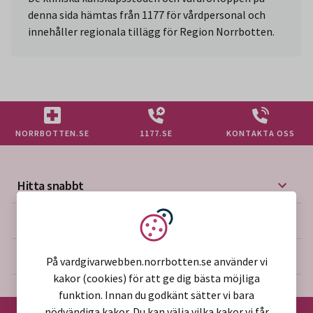
denna sida hämtas från 1177 för vårdpersonal och
innehåller regionala tillägg för Region Norrbotten.
NORRBOTTEN.SE
1177.SE
KONTAKTA OSS
Hitta snabbt
Mer på vårdgivarwebben
Vi använder kakor
Om webbplatsen
På vardgivarwebben.norrbotten.se använder vi
kakor (cookies) för att ge dig bästa möjliga
funktion. Innan du godkänt sätter vi bara
nödvändiga kakor. Du kan välja vilka kakor vi får