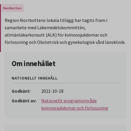
Gäller endast för Region Norrbotten.
Region Norrbottens lokala tillägg har tagits fram i
samarbete med Läkemedelskommittén,
allmänläkarkonsult (ALK) för kvinnosjukdomar och
förlossning och Obstetrisk och gynekologisk vård länsklinik.
Slut på stycket som endast gäller Region Norbotten.
Om innehållet
NATIONELLT INNEHÅLL
Godkänt:
2021-10-18
Godkänt av:
Nationellt programområde
kvinnosjukdomar och förlossning