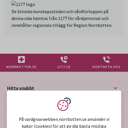
De kliniska kunskapsstöden och vårdförloppen på
denna sida hämtas från 1177 för vårdpersonal och
innehåller regionala tillägg för Region Norrbotten.
NORRBOTTEN.SE
1177.SE
KONTAKTA OSS
Hitta snabbt
Mer på vårdgivarwebben
Vi använder kakor
Om webbplatsen
På vardgivarwebben.norrbotten.se använder vi
kakor (cookies) för att ge dig bästa möjliga