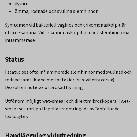
dysuri
ömma, rodnade och svullna slemhinnor.
Symtomen vid bakteriell vaginos och trikomonaskolpit är
ofta de samma. Vid trikomonaskolpit är dock slemhinnorna
inflammerade.
Status
I status ses ofta inflammerade slemhinnor med svullnad och
rodnad samt ibland med petekier (strawberry cervix).
Dessutom noteras ofta ökad flytning.
Utför om möjligt wet-smear och direktmikroskopera. I wet-
smear ses rörliga flagellater omringade av ”anfallande”
leukocyter.
Handläggning vid utredning