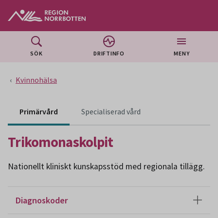
Gå till huvudmeny
Gå till övergripande innehåll
Gå till sidfoten
SÖK
DRIFTINFO
MENY
Kvinnohälsa
Innehåll för specialiser
Primärvård
Specialiserad vård
Trikomonaskolpit
Nationellt kliniskt kunskapsstöd med regionala tillägg.
Diagnoskoder