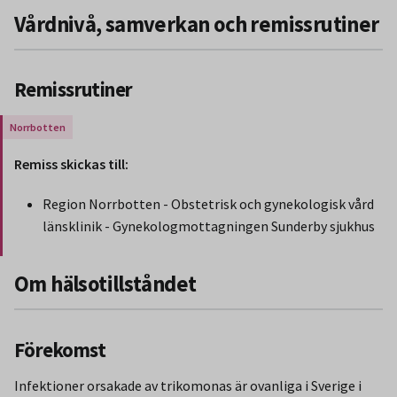
Vårdnivå, samverkan och remissrutiner
Remissrutiner
Gäller endast för Region Norrbotten.
Remiss skickas till:
Region Norrbotten - Obstetrisk och gynekologisk vård
länsklinik - Gynekologmottagningen Sunderby sjukhus
Slut på stycket som endast gäller Region Norbotten.
Om hälsotillståndet
Förekomst
Infektioner orsakade av trikomonas är ovanliga i Sverige i