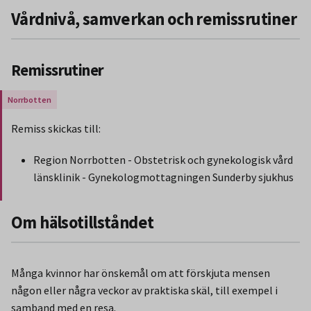
Vårdnivå, samverkan och remissrutiner
Remissrutiner
Gäller endast för Region Norrbotten.
Remiss skickas till:
Region Norrbotten - Obstetrisk och gynekologisk vård
länsklinik - Gynekologmottagningen Sunderby sjukhus
Slut på stycket som endast gäller Region Norbotten.
Om hälsotillståndet
Många kvinnor har önskemål om att förskjuta mensen
någon eller några veckor av praktiska skäl, till exempel i
samband med en resa.