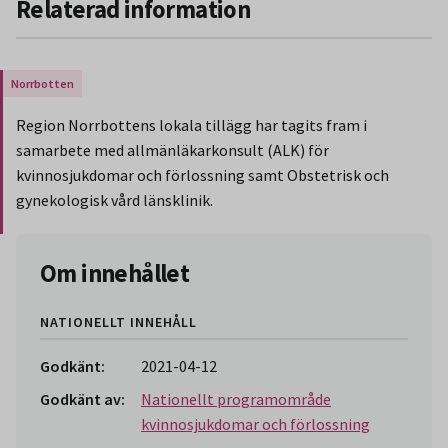
Relaterad information
Gäller endast för Region Norrbotten.
Region Norrbottens lokala tillägg har tagits fram i
samarbete med allmänläkarkonsult (ALK) för
kvinnosjukdomar och förlossning samt Obstetrisk och
gynekologisk vård länsklinik.
Slut på stycket som endast gäller Region Norbotten.
Om innehållet
NATIONELLT INNEHÅLL
Godkänt:
2021-04-12
Godkänt av:
Nationellt programområde
kvinnosjukdomar och förlossning