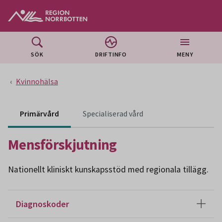
Gå till huvudmeny
Gå till övergripande innehåll
Gå till sidfoten
SÖK
DRIFTINFO
MENY
Kvinnohälsa
Innehåll för specialiser
Primärvård
Specialiserad vård
Mensförskjutning
Nationellt kliniskt kunskapsstöd med regionala tillägg.
Diagnoskoder