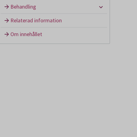
Undermeny: B
Behandling
Relaterad information
Om innehållet