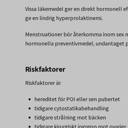
Vissa läkemedel ger en direkt hormonell 
ge en lindrig hyperprolaktinemi.
Menstruationer bör återkomma inom sex m
hormonella preventivmedel, undantaget p-sp
Riskfaktorer
Riskfaktorer är
hereditet för POI eller sen pubertet
tidigare cytostatikabehandling
tidigare strålning mot bäcken
tidigare kirurgiskt ingrepp mot ovarier.