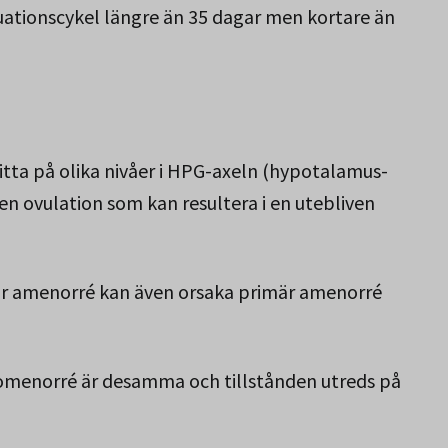
ationscykel längre än 35 dagar men kortare än
tta på olika nivåer i HPG-axeln (hypotalamus-
en ovulation som kan resultera i en utebliven
där amenorré kan även orsaka primär amenorré
gomenorré är desamma och tillstånden utreds på