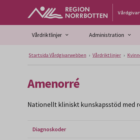
Gå till huvudmeny
Gå till övergripande innehåll
Gå till sidfoten
Vårdgiva
Vårdriktlinjer
Administration
Startsida Vårdgivarwebben
Vårdriktlinjer
Kvinn
Amenorré
Nationellt kliniskt kunskapsstöd med re
Diagnoskoder