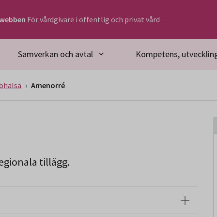
rwebben
För vårdgivare i offentlig och privat vård
Samverkan och avtal
Kompetens, utveckling
ohälsa
Amenorré
gionala tillägg.