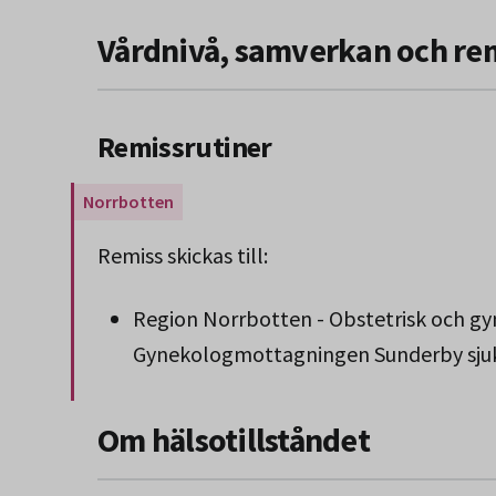
Vårdnivå, samverkan och re
Remissrutiner
Gäller endast för Region Norrbotten.
Remiss skickas till:
Region Norrbotten - Obstetrisk och gyn
Gynekologmottagningen Sunderby sju
Slut på stycket som endast gäller Region 
Om hälsotillståndet