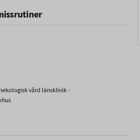
missrutiner
ekologisk vård länsklinik -
khus
Norbotten.