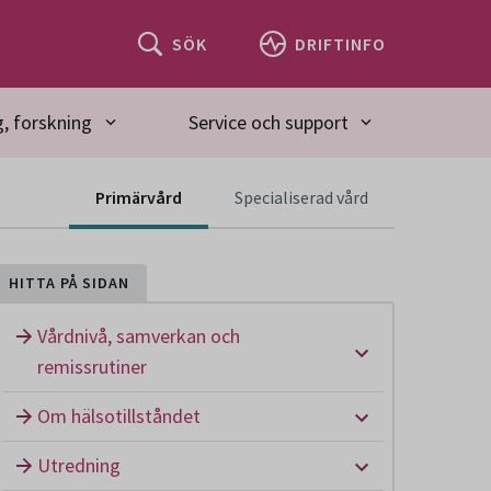
SÖK
DRIFTINFO
, forskning
Service och support
Innehåll för spec
Primärvård
Specialiserad vård
HITTA PÅ SIDAN
Vårdnivå, samverkan och
Undermeny: Vå
remissrutiner
Undermeny: Om
Om hälsotillståndet
Undermeny: U
Utredning