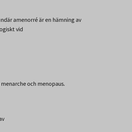
kundär amenorré är en hämning av
giskt vid
nt menarche och menopaus.
av