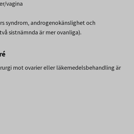
er/vagina
ners syndrom, androgenokänslighet och
två sistnämnda är mer ovanliga).
ré
irurgi mot ovarier eller läkemedelsbehandling är