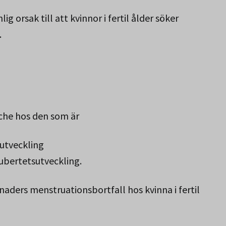
g orsak till att kvinnor i fertil ålder söker
.
che hos den som är
sutveckling
pubertetsutveckling.
ders menstruationsbortfall hos kvinna i fertil