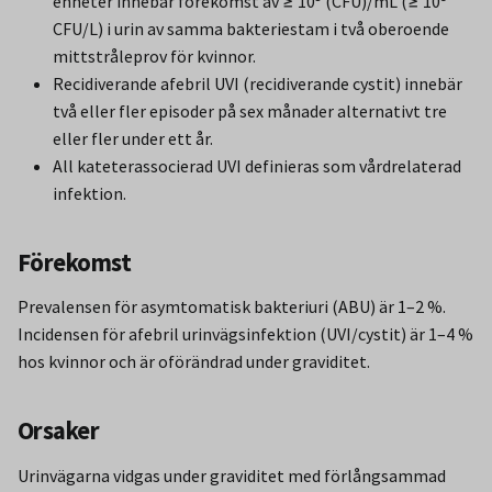
enheter innebär förekomst av ≥ 10⁵ (CFU)/mL (≥ 10⁸
CFU/L) i urin av samma bakteriestam i två oberoende
mittstråleprov för kvinnor.
Recidiverande afebril UVI (recidiverande cystit) innebär
två eller fler episoder på sex månader alternativt tre
eller fler under ett år.
All kateterassocierad UVI definieras som vårdrelaterad
infektion.
Förekomst
Prevalensen för asymtomatisk bakteriuri (ABU) är 1–2 %.
Incidensen för afebril urinvägsinfektion (UVI/cystit) är 1–4 %
hos kvinnor och är oförändrad under graviditet.
Orsaker
Urinvägarna vidgas under graviditet med förlångsammad