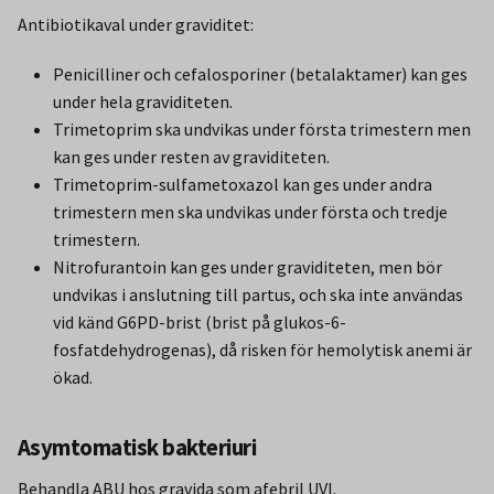
Antibiotikaval under graviditet:
Penicilliner och cefalosporiner (betalaktamer) kan ges
under hela graviditeten.
Trimetoprim ska undvikas under första trimestern men
kan ges under resten av graviditeten.
Trimetoprim-sulfametoxazol kan ges under andra
trimestern men ska undvikas under första och tredje
trimestern.
Nitrofurantoin kan ges under graviditeten, men bör
undvikas i anslutning till partus, och ska inte användas
vid känd G6PD-brist (brist på glukos-6-
fosfatdehydrogenas), då risken för hemolytisk anemi är
ökad.
Asymtomatisk bakteriuri
Behandla ABU hos gravida som afebril UVI.