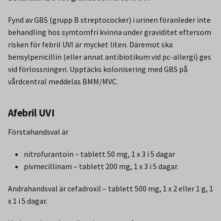
Fynd av GBS (grupp B streptococker) i urinen föranleder inte
behandling hos symtomfri kvinna under graviditet eftersom
risken för febril UVI är mycket liten. Däremot ska
bensylpenicillin (eller annat antibiotikum vid pc-allergi) ges
vid förlossningen. Upptäcks kolonisering med GBS på
vårdcentral meddelas BMM/MVC.
Afebril UVI
Förstahandsval är
nitrofurantoin – tablett 50 mg, 1 x 3 i 5 dagar
pivmecillinam – tablett 200 mg, 1 x 3 i 5 dagar.
Andrahandsval är cefadroxil – tablett 500 mg, 1 x 2 eller 1 g, 1
x 1 i 5 dagar.