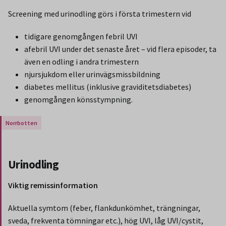
Screening med urinodling görs i första trimestern vid
tidigare genomgången febril UVI
afebril UVI under det senaste året – vid flera episoder, ta
även en odling i andra trimestern
njursjukdom eller urinvägsmissbildning
diabetes mellitus (inklusive graviditetsdiabetes)
genomgången könsstympning.
Gäller endast för Region Norrbotten.
Urinodling
Viktig remissinformation
Aktuella symtom (feber, flankdunkömhet, trängningar,
sveda, frekventa tömningar etc.), hög UVI, låg UVI/cystit,