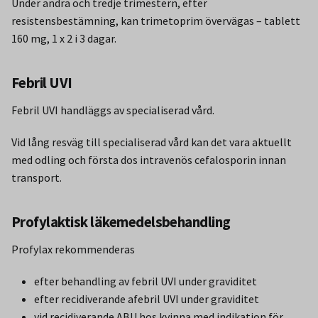
Under andra och tredje trimestern, efter
resistensbestämning, kan trimetoprim övervägas – tablett
160 mg, 1 x 2 i 3 dagar.
Febril UVI
Febril UVI handläggs av specialiserad vård.
Vid lång resväg till specialiserad vård kan det vara aktuellt
med odling och första dos intravenös cefalosporin innan
transport.
Profylaktisk läkemedelsbehandling
Profylax rekommenderas
efter behandling av febril UVI under graviditet
efter recidiverande afebril UVI under graviditet
vid recidiverande ABU hos kvinna med indikation för