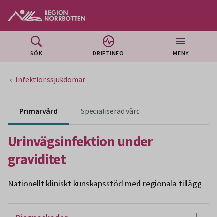
Gå till huvudmeny
Gå till övergripande innehåll
Gå till sidfoten
SÖK
DRIFTINFO
MENY
Infektionssjukdomar
Innehåll för specialiser
Primärvård
Specialiserad vård
Urinvägsinfektion under
graviditet
Nationellt kliniskt kunskapsstöd med regionala tillägg.