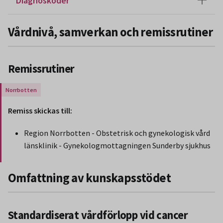
Diagnoskoder
Vårdnivå, samverkan och remissrutiner
Remissrutiner
Gäller endast för Region Norrbotten.
Remiss skickas till:
Region Norrbotten - Obstetrisk och gynekologisk vård
länsklinik - Gynekologmottagningen Sunderby sjukhus
Slut på stycket som endast gäller Region Norbotten.
Omfattning av kunskapsstödet
Standardiserat vårdförlopp vid cancer