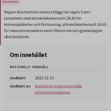
Gäller endast för Region Norrbotten.
Region Norrbottens lokala tillägg har tagits fram i
samarbete med allmänläkarkonsult (ALK) för
kvinnosjukdomar och förlossning, allmänläkarkonsult (ALK)
för laboratoriemedicin samt Obstetrisk och gynekologisk
vård länsklinik.
Slut på stycket som endast gäller Region Norbotten.
Om innehållet
NATIONELLT INNEHÅLL
Godkänt:
2022-12-13
Godkänt av:
Nationellt programområde
infektionssjukdomar