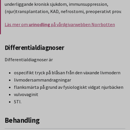
underliggande kronisk sjukdom, immunsuppression,
(njur)transplantation, KAD, nefrostomi, preoperativt prov.
Läs mer om
urinodling
på vårdgivarwebben Norrbotten
Slut på stycket som endast gäller Region Norbotten.
Differentialdiagnoser
Differentialdiagnoser är
ospecifikt tryck på blåsan från den växande livmodern
livmodersammandragningar
flanksmärta på grund av fysiologiskt vidgat njurbäcken
vulvovaginit
STI.
Behandling