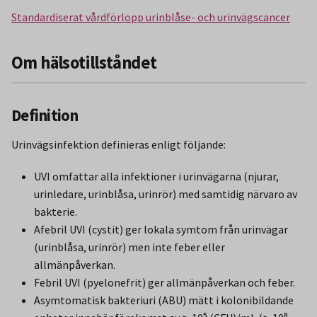
Standardiserat vårdförlopp urinblåse- och urinvägscancer
Om hälsotillståndet
Definition
Urinvägsinfektion definieras enligt följande:
UVI omfattar alla infektioner i urinvägarna (njurar,
urinledare, urinblåsa, urinrör) med samtidig närvaro av
bakterie.
Afebril UVI (cystit) ger lokala symtom från urinvägar
(urinblåsa, urinrör) men inte feber eller
allmänpåverkan.
Febril UVI (pyelonefrit) ger allmänpåverkan och feber.
Asymtomatisk bakteriuri (ABU) mätt i kolonibildande