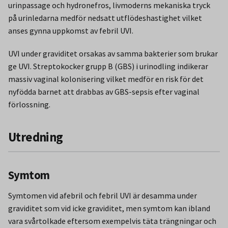
urinpassage och hydronefros, livmoderns mekaniska tryck
på urinledarna medför nedsatt utflödeshastighet vilket
anses gynna uppkomst av febril UVI.
UVI under graviditet orsakas av samma bakterier som brukar
ge UVI. Streptokocker grupp B (GBS) i urinodling indikerar
massiv vaginal kolonisering vilket medför en risk för det
nyfödda barnet att drabbas av GBS-sepsis efter vaginal
förlossning.
Utredning
Symtom
Symtomen vid afebril och febril UVI är desamma under
graviditet som vid icke graviditet, men symtom kan ibland
vara svårtolkade eftersom exempelvis täta trängningar och