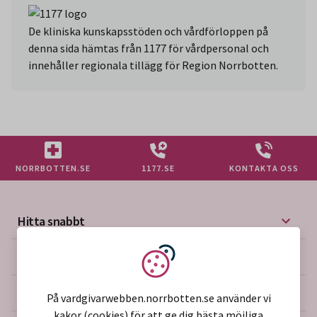
De kliniska kunskapsstöden och vårdförloppen på
denna sida hämtas från 1177 för vårdpersonal och
innehåller regionala tillägg för Region Norrbotten.
NORRBOTTEN.SE
1177.SE
KONTAKTA OSS
Hitta snabbt
Mer på vårdgivarwebben
Vi använder kakor
Om webbplatsen
På vardgivarwebben.norrbotten.se använder vi
kakor (cookies) för att ge dig bästa möjliga