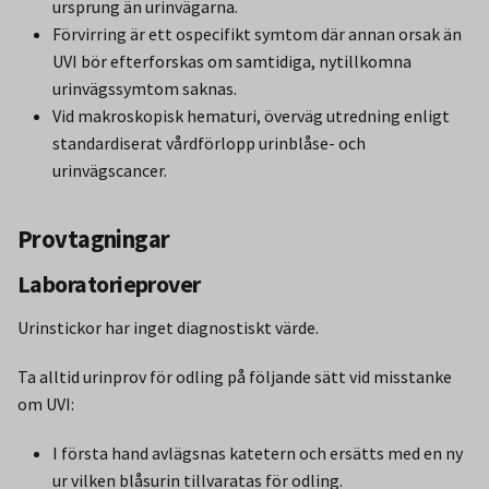
ursprung än urinvägarna.
Förvirring är ett ospecifikt symtom där annan orsak än
UVI bör efterforskas om samtidiga, nytillkomna
urinvägssymtom saknas.
Vid makroskopisk hematuri, överväg utredning enligt
standardiserat vårdförlopp urinblåse- och
urinvägscancer.
Provtagningar
Laboratorieprover
Urinstickor har inget diagnostiskt värde.
Ta alltid urinprov för odling på följande sätt vid misstanke
om UVI:
I första hand avlägsnas katetern och ersätts med en ny
ur vilken blåsurin tillvaratas för odling.