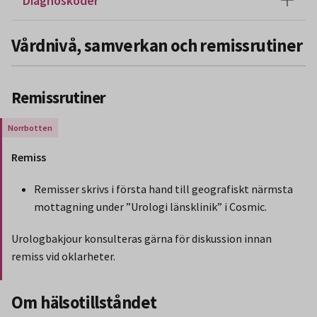
Diagnoskoder
Vårdnivå, samverkan och remissrutiner
Remissrutiner
Gäller endast för Region Norrbotten.
Remiss
Remisser skrivs i första hand till geografiskt närmsta
mottagning under ”Urologi länsklinik” i Cosmic.
Urologbakjour konsulteras gärna för diskussion innan
remiss vid oklarheter.
Slut på stycket som endast gäller Region Norbotten.
Om hälsotillståndet