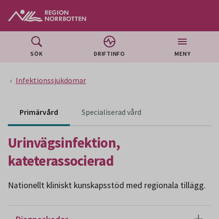
Gå till huvudmeny
Gå till övergripande innehåll
Gå till sidfoten
SÖK
DRIFTINFO
MENY
Infektionssjukdomar
Innehåll för specialiser
Primärvård
Specialiserad vård
Urinvägsinfektion,
kateterassocierad
Nationellt kliniskt kunskapsstöd med regionala tillägg.