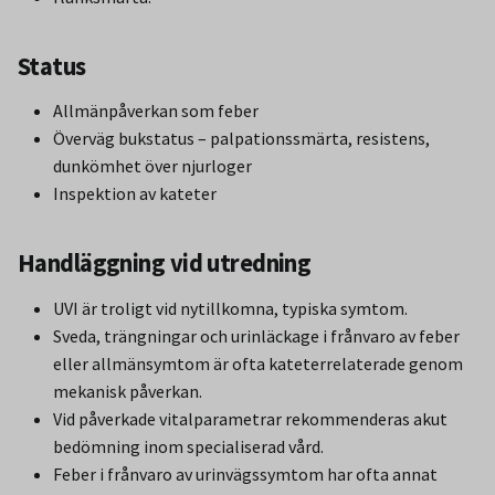
Status
Allmänpåverkan som feber
Överväg bukstatus – palpationssmärta, resistens,
dunkömhet över njurloger
Inspektion av kateter
Handläggning vid utredning
UVI är troligt vid nytillkomna, typiska symtom.
Sveda, trängningar och urinläckage i frånvaro av feber
eller allmänsymtom är ofta kateterrelaterade genom
mekanisk påverkan.
Vid påverkade vitalparametrar rekommenderas akut
bedömning inom specialiserad vård.
Feber i frånvaro av urinvägssymtom har ofta annat