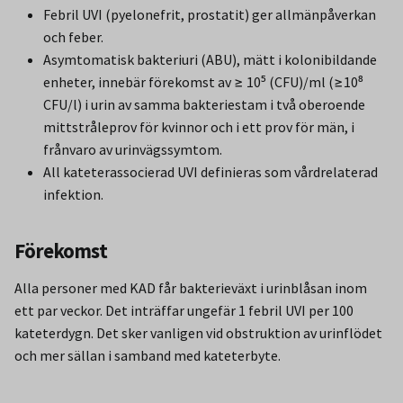
Febril UVI (pyelonefrit, prostatit) ger allmänpåverkan
och feber.
Asymtomatisk bakteriuri (ABU), mätt i kolonibildande
enheter, innebär förekomst av ≥ 10⁵ (CFU)/ml (≥10⁸
CFU/l) i urin av samma bakteriestam i två oberoende
mittstråleprov för kvinnor och i ett prov för män, i
frånvaro av urinvägssymtom.
All kateterassocierad UVI definieras som vårdrelaterad
infektion.
Förekomst
Alla personer med KAD får bakterieväxt i urinblåsan inom
ett par veckor. Det inträffar ungefär 1 febril UVI per 100
kateterdygn. Det sker vanligen vid obstruktion av urinflödet
och mer sällan i samband med kateterbyte.