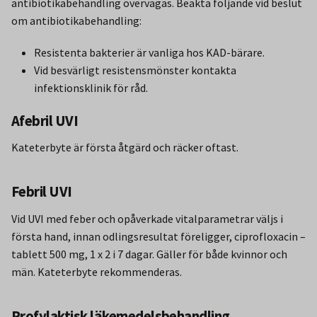
antibiotikabehandling övervägas. Beakta följande vid beslut
om antibiotikabehandling:
Resistenta bakterier är vanliga hos KAD-bärare.
Vid besvärligt resistensmönster kontakta
infektionsklinik för råd.
Afebril UVI
Kateterbyte är första åtgärd och räcker oftast.
Febril UVI
Vid UVI med feber och opåverkade vitalparametrar väljs i
första hand, innan odlingsresultat föreligger, ciprofloxacin –
tablett 500 mg, 1 x 2 i 7 dagar. Gäller för både kvinnor och
män. Kateterbyte rekommenderas.
Profylaktisk läkemedelsbehandling