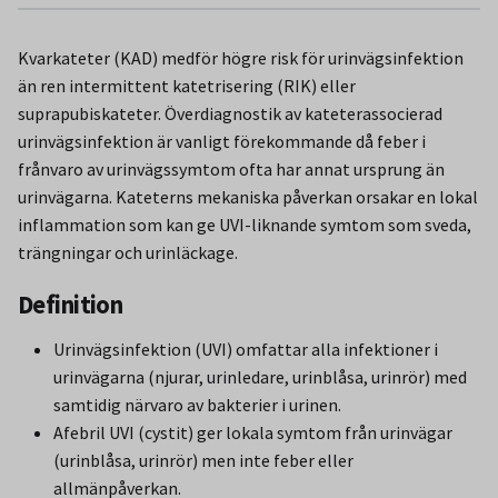
Kvarkateter (KAD) medför högre risk för urinvägsinfektion
än ren intermittent katetrisering (RIK) eller
suprapubiskateter. Överdiagnostik av kateterassocierad
urinvägsinfektion är vanligt förekommande då feber i
frånvaro av urinvägssymtom ofta har annat ursprung än
urinvägarna. Kateterns mekaniska påverkan orsakar en lokal
inflammation som kan ge UVI-liknande symtom som sveda,
trängningar och urinläckage.
Definition
Urinvägsinfektion (UVI) omfattar alla infektioner i
urinvägarna (njurar, urinledare, urinblåsa, urinrör) med
samtidig närvaro av bakterier i urinen.
Afebril UVI (cystit) ger lokala symtom från urinvägar
(urinblåsa, urinrör) men inte feber eller
allmänpåverkan.