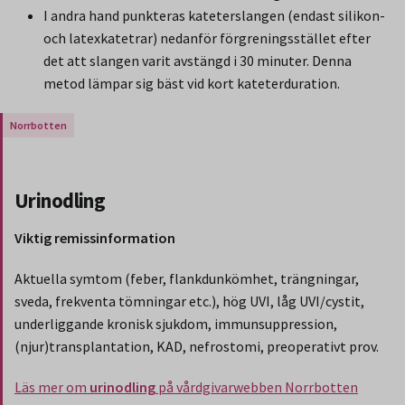
I andra hand punkteras kateterslangen (endast silikon-
och latexkatetrar) nedanför förgreningsstället efter
det att slangen varit avstängd i 30 minuter. Denna
metod lämpar sig bäst vid kort kateterduration.
Gäller endast för Region Norrbotten.
Urinodling
Viktig remissinformation
Aktuella symtom (feber, flankdunkömhet, trängningar,
sveda, frekventa tömningar etc.), hög UVI, låg UVI/cystit,
underliggande kronisk sjukdom, immunsuppression,
(njur)transplantation, KAD, nefrostomi, preoperativt prov.
Läs mer om
urinodling
på vårdgivarwebben Norrbotten