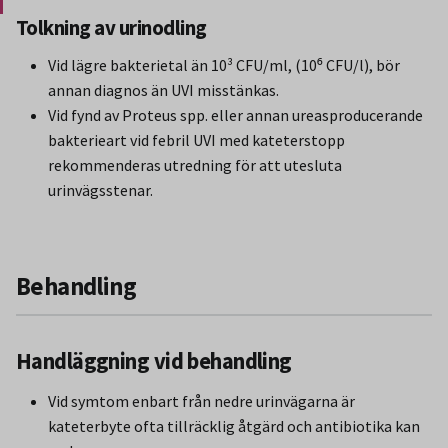
Slut på stycket som endast gäller Region Norbotten.
Tolkning av urinodling
Vid lägre bakterietal än 10³ CFU/ml, (10⁶ CFU/l), bör
annan diagnos än UVI misstänkas.
Vid fynd av Proteus spp. eller annan ureasproducerande
bakterieart vid febril UVI med kateterstopp
rekommenderas utredning för att utesluta
urinvägsstenar.
Behandling
Handläggning vid behandling
Vid symtom enbart från nedre urinvägarna är
kateterbyte ofta tillräcklig åtgärd och antibiotika kan