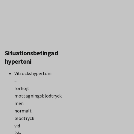
grad 3
Isolerad
≥ 140/< 90
systolisk
hypertoni
Situationsbetingad
hypertoni
Vitrockshypertoni
–
förhöjt
mottagningsblodtryck
men
normalt
blodtryck
vid
24-