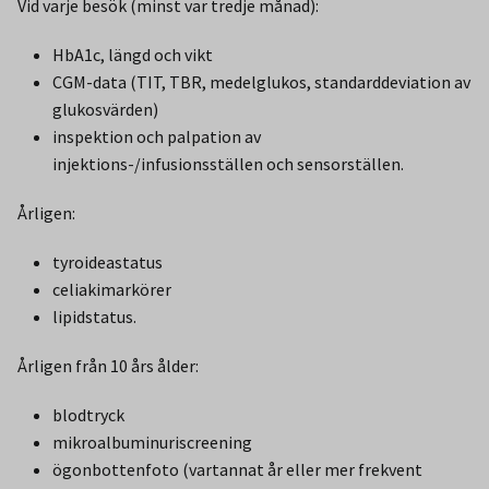
Vid varje besök (minst var tredje månad):
HbA1c, längd och vikt
CGM-data (TIT, TBR, medelglukos, standarddeviation av
glukosvärden)
inspektion och palpation av
injektions-/infusionsställen och sensorställen.
Årligen:
tyroideastatus
celiakimarkörer
lipidstatus.
Årligen från 10 års ålder:
blodtryck
mikroalbuminuriscreening
ögonbottenfoto (vartannat år eller mer frekvent