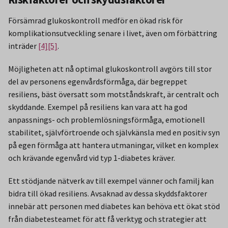
Försämrad glukoskontroll medför en ökad risk för
komplikationsutveckling senare i livet, även om förbättring
inträder
[4]
[5]
.
Möjligheten att nå optimal glukoskontroll avgörs till stor
del av personens egenvårdsförmåga, där begreppet
resiliens, bäst översatt som motståndskraft, är centralt och
skyddande. Exempel på resiliens kan vara att ha god
anpassnings- och problemlösningsförmåga, emotionell
stabilitet, självförtroende och självkänsla med en positiv syn
på egen förmåga att hantera utmaningar, vilket en komplex
och krävande egenvård vid typ 1-diabetes kräver.
Ett stödjande nätverk av till exempel vänner och familj kan
bidra till ökad resiliens. Avsaknad av dessa skyddsfaktorer
innebär att personen med diabetes kan behöva ett ökat stöd
från diabetesteamet för att få verktyg och strategier att