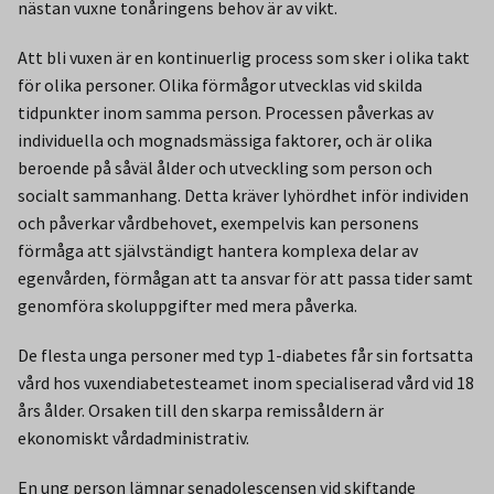
nästan vuxne tonåringens behov är av vikt.
Att bli vuxen är en kontinuerlig process som sker i olika takt
för olika personer. Olika förmågor utvecklas vid skilda
tidpunkter inom samma person. Processen påverkas av
individuella och mognadsmässiga faktorer, och är olika
beroende på såväl ålder och utveckling som person och
socialt sammanhang. Detta kräver lyhördhet inför individen
och påverkar vårdbehovet, exempelvis kan personens
förmåga att självständigt hantera komplexa delar av
egenvården, förmågan att ta ansvar för att passa tider samt
genomföra skoluppgifter med mera påverka.
De flesta unga personer med typ 1-diabetes får sin fortsatta
vård hos vuxendiabetesteamet inom specialiserad vård vid 18
års ålder. Orsaken till den skarpa remissåldern är
ekonomiskt vårdadministrativ.
En ung person lämnar senadolescensen vid skiftande