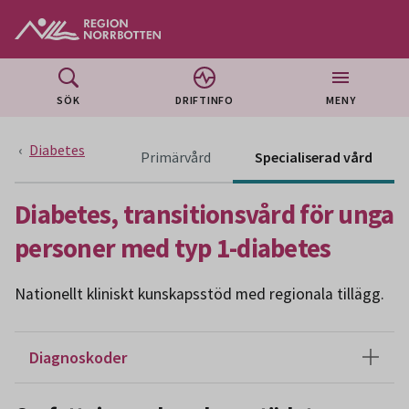
Gå till huvudmeny
Gå till övergripande innehåll
Gå till sidfoten
SÖK
DRIFTINFO
MENY
Diabetes
Innehåll för primärvård är ännu 
Primärvård
Specialiserad vård
Diabetes, transitionsvård för unga
personer med typ 1-diabetes
Nationellt kliniskt kunskapsstöd med regionala tillägg.
Diagnoskoder