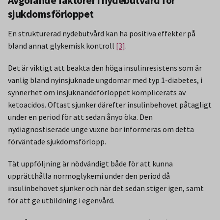
Avgörande faktorer i nydebutvård för
sjukdomsförloppet
En strukturerad nydebutvård kan ha positiva effekter på
bland annat glykemisk kontroll
[3]
.
Det är viktigt att beakta den höga insulinresistens som är
vanlig bland nyinsjuknade ungdomar med typ 1-diabetes, i
synnerhet om insjuknandeförloppet komplicerats av
ketoacidos. Oftast sjunker därefter insulinbehovet påtagligt
under en period för att sedan ånyo öka. Den
nydiagnostiserade unge vuxne bör informeras om detta
förväntade sjukdomsförlopp.
Tät uppföljning är nödvändigt både för att kunna
upprätthålla normoglykemi under den period då
insulinbehovet sjunker och när det sedan stiger igen, samt
för att ge utbildning i egenvård.