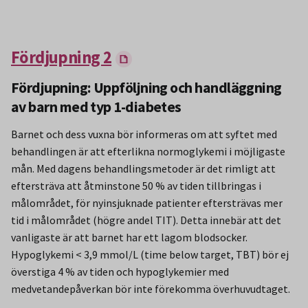
Fördjupning 2
Fördjupning: Uppföljning och handläggning
av barn med typ 1-diabetes
Barnet och dess vuxna bör informeras om att syftet med
behandlingen är att efterlikna normoglykemi i möjligaste
mån. Med dagens behandlingsmetoder är det rimligt att
eftersträva att åtminstone 50 % av tiden tillbringas i
målområdet, för nyinsjuknade patienter eftersträvas mer
tid i målområdet (högre andel TIT). Detta innebär att det
vanligaste är att barnet har ett lagom blodsocker.
Hypoglykemi < 3,9 mmol/L (time below target, TBT) bör ej
överstiga 4 % av tiden och hypoglykemier med
medvetandepåverkan bör inte förekomma överhuvudtaget.