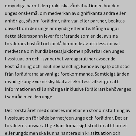
omyndiga barn. I den praktiska vårdsituationen bör den
unges önskemål om medverkan av signifikanta andra eller
anhöriga, såsom föräldrar, nära vän eller partner, beaktas
oavsett om den unge är myndig eller inte. Många unga i
detta åldersspann lever fortfarande som en del av sina
föräldrars hushåll och är då beroende av att dessa är väl
medvetna om hur diabetessjukdomen påverkar den unges
livssituation och i synnerhet vardagsrutiner avseende
kosthållning och insulinbehandling. Behov av hjälp och stöd
från föräldrarna är vanligt förekommande. Samtidigt är den
myndige unge vuxne skyddad av sekretess vilket gör att
informationen till anhöriga (inklusive föräldrar) behöver ges
i samråd med den unge.
Det första året med diabetes innebär en stor omställning av
livssituation för både barnet/den unge och föräldrar. Det är
förälderns ansvar att ge känslomässigt stöd för att barnet
eller ungdomen ska kunna hantera sin krissituation och