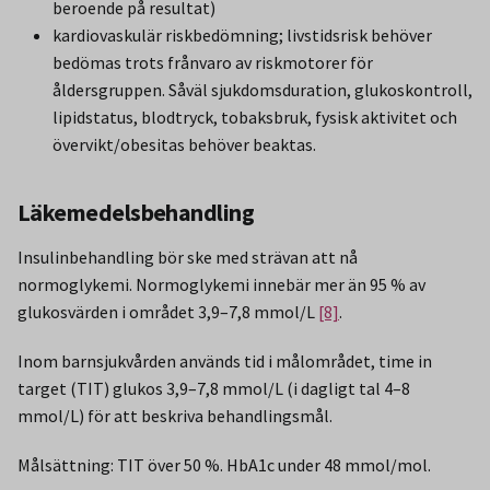
beroende på resultat)
kardiovaskulär riskbedömning; livstidsrisk behöver
bedömas trots frånvaro av riskmotorer för
åldersgruppen. Såväl sjukdomsduration, glukoskontroll,
lipidstatus, blodtryck, tobaksbruk, fysisk aktivitet och
övervikt/obesitas behöver beaktas.
Läkemedelsbehandling
Insulinbehandling bör ske med strävan att nå
normoglykemi. Normoglykemi innebär mer än 95 % av
glukosvärden i området 3,9–7,8 mmol/L
[8]
.
Inom barnsjukvården används tid i målområdet, time in
target (TIT) glukos 3,9–7,8 mmol/L (i dagligt tal 4–8
mmol/L) för att beskriva behandlingsmål.
Målsättning: TIT över 50 %. HbA1c under 48 mmol/mol.