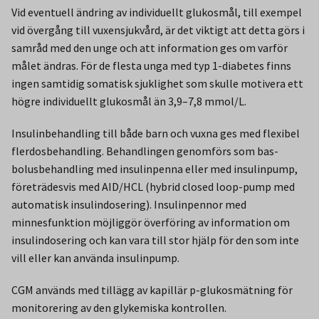
Vid eventuell ändring av individuellt glukosmål, till exempel
vid övergång till vuxensjukvård, är det viktigt att detta görs i
samråd med den unge och att information ges om varför
målet ändras. För de flesta unga med typ 1-diabetes finns
ingen samtidig somatisk sjuklighet som skulle motivera ett
högre individuellt glukosmål än 3,9–7,8 mmol/L.
Insulinbehandling till både barn och vuxna ges med flexibel
flerdosbehandling. Behandlingen genomförs som bas-
bolusbehandling med insulinpenna eller med insulinpump,
företrädesvis med AID/HCL (hybrid closed loop-pump med
automatisk insulindosering). Insulinpennor med
minnesfunktion möjliggör överföring av information om
insulindosering och kan vara till stor hjälp för den som inte
vill eller kan använda insulinpump.
CGM används med tillägg av kapillär p-glukosmätning för
monitorering av den glykemiska kontrollen.