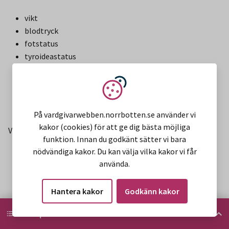
vikt
blodtryck
fotstatus
tyroideastatus
eGFR, lipidstatus
mikroalbuminuriscreening
Vi använder kakor
ögonbottenfotoscreening vartannat år eller vid
förekomst av retinopati tätare.
På vardgivarwebben.norrbotten.se använder vi
kakor (cookies) för att ge dig bästa möjliga
Vid återbesök (minst två gånger per år):
funktion. Innan du godkänt sätter vi bara
nödvändiga kakor. Du kan välja vilka kakor vi får
HbA1c
använda.
CGM-data (TIR, TIT, TBR, medelglukos,
standarddeviation av glukosvärden)
Hantera kakor
Godkänn kakor
inspektion och palpation av
HITTA PÅ SIDAN
injektions-/infusionsställen och sensorställen.
Hitta på sidan
Därutöver bedömning av