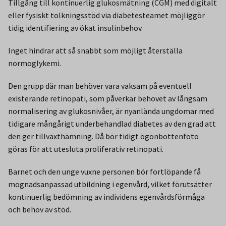
Tillgång till kontinuerlig glukosmätning (CGM) med digitalt
eller fysiskt tolkningsstöd via diabetesteamet möjliggör
tidig identifiering av ökat insulinbehov.
Inget hindrar att så snabbt som möjligt återställa
normoglykemi.
Den grupp där man behöver vara vaksam på eventuell
existerande retinopati, som påverkar behovet av långsam
normalisering av glukosnivåer, är nyanlända ungdomar med
tidigare mångårigt underbehandlad diabetes av den grad att
den ger tillväxthämning. Då bör tidigt ögonbottenfoto
göras för att utesluta proliferativ retinopati.
Barnet och den unge vuxne personen bör fortlöpande få
mognadsanpassad utbildning i egenvård, vilket förutsätter
kontinuerlig bedömning av individens egenvårdsförmåga
och behov av stöd.