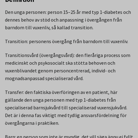
Den unga personen: person 15–25 år med typ 1-diabetes och
dennes behov av stöd och anpassning i övergången från
barndom till vuxenliv, så kallad transition.
Transition: personens övergång från barndom till vuxenliv.
Transitionsvård (övergångsvård)
:
den fleråriga process som
medicinskt och psykosocialt ska stötta behoven och
vuxenblivandet genom personcentrerad, individ- och
mognadsanpassad specialiserad vård.
Transfer: den faktiska överföringen av en patient, här
gällande den unga personen med typ 1-diabetes från
specialiserad barnsjukvård till specialiserad vuxensjukvård.
Det är i denna fas viktigt med tydlig ansvarsfördelning för
övergångarna i praktiken.
Barn: en person som inte är myndig, det vill säga ännu ej fyllt