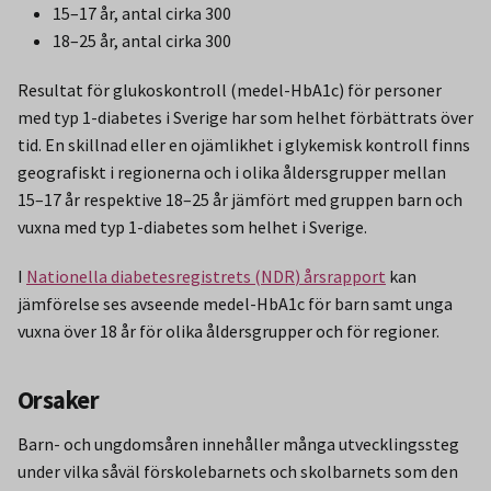
15–17 år, antal cirka 300
18–25 år, antal cirka 300
Resultat för glukoskontroll (medel-HbA1c) för personer
med typ 1-diabetes i Sverige har som helhet förbättrats över
tid. En skillnad eller en ojämlikhet i glykemisk kontroll finns
geografiskt i regionerna och i olika åldersgrupper mellan
15–17 år respektive 18–25 år jämfört med gruppen barn och
vuxna med typ 1-diabetes som helhet i Sverige.
I
Nationella diabetesregistrets (
NDR
) årsrapport
kan
jämförelse ses avseende medel-HbA1c för barn samt unga
vuxna över 18 år för olika åldersgrupper och för regioner.
Orsaker
Barn- och ungdomsåren innehåller många utvecklingssteg
under vilka såväl förskolebarnets och skolbarnets som den