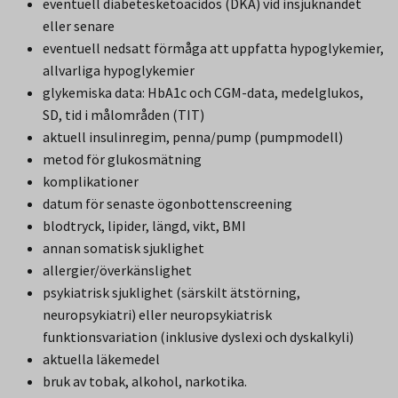
eventuell diabetesketoacidos (DKA) vid insjuknandet
eller senare
eventuell nedsatt förmåga att uppfatta hypoglykemier,
allvarliga hypoglykemier
glykemiska data: HbA1c och CGM-data, medelglukos,
SD, tid i målområden (TIT)
aktuell insulinregim, penna/pump (pumpmodell)
metod för glukosmätning
komplikationer
datum för senaste ögonbottenscreening
blodtryck, lipider, längd, vikt, BMI
annan somatisk sjuklighet
allergier/överkänslighet
psykiatrisk sjuklighet (särskilt ätstörning,
neuropsykiatri) eller neuropsykiatrisk
funktionsvariation (inklusive dyslexi och dyskalkyli)
aktuella läkemedel
bruk av tobak, alkohol, narkotika.