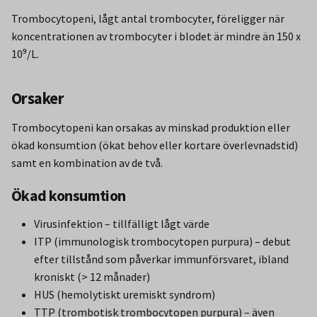
Trombocytopeni, lågt antal trombocyter, föreligger när
koncentrationen av trombocyter i blodet är mindre än 150 x
10⁹/L.
Orsaker
Trombocytopeni kan orsakas av minskad produktion eller
ökad konsumtion (ökat behov eller kortare överlevnadstid)
samt en kombination av de två.
Ökad konsumtion
Virusinfektion – tillfälligt lågt värde
ITP (immunologisk trombocytopen purpura) – debut
efter tillstånd som påverkar immunförsvaret, ibland
kroniskt (> 12 månader)
HUS (hemolytiskt uremiskt syndrom)
TTP (trombotisk trombocytopen purpura) – även