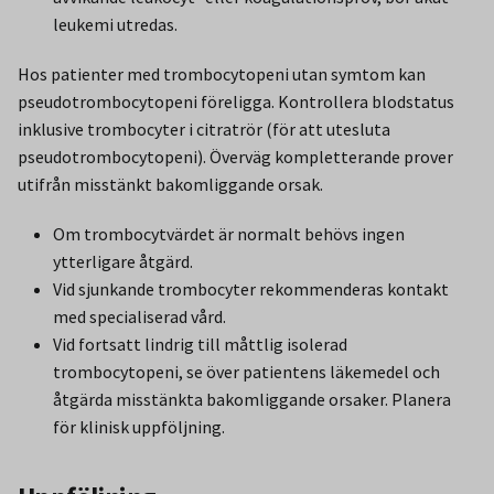
leukemi utredas.
Hos patienter med trombocytopeni utan symtom kan
pseudotrombocytopeni föreligga. Kontrollera blodstatus
inklusive trombocyter i citratrör (för att utesluta
pseudotrombocytopeni). Överväg kompletterande prover
utifrån misstänkt bakomliggande orsak.
Om trombocytvärdet är normalt behövs ingen
ytterligare åtgärd.
Vid sjunkande trombocyter rekommenderas kontakt
med specialiserad vård.
Vid fortsatt lindrig till måttlig isolerad
trombocytopeni, se över patientens läkemedel och
åtgärda misstänkta bakomliggande orsaker. Planera
för klinisk uppföljning.