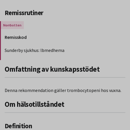
Remissrutiner
Gäller endast för Region Norrbotten.
Remisskod
Sunderby sjukhus: lbmedhema
Slut på stycket som endast gäller Region Norbotten.
Omfattning av kunskapsstödet
Denna rekommendation gäller trombocytopeni hos vuxna.
Om hälsotillståndet
Definition