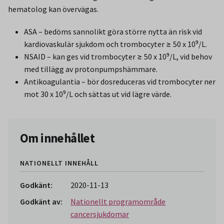
hematolog kan övervägas.
ASA – bedöms sannolikt göra större nytta än risk vid
kardiovaskulär sjukdom och trombocyter ≥ 50 x 10⁹/L.
NSAID – kan ges vid trombocyter ≥ 50 x 10⁹/L, vid behov
med tillägg av protonpumpshämmare.
Antikoagulantia – bör dosreduceras vid trombocyter ner
mot 30 x 10⁹/L och sättas ut vid lägre värde.
Om innehållet
NATIONELLT INNEHÅLL
Godkänt:
2020-11-13
Godkänt av:
Nationellt programområde
cancersjukdomar