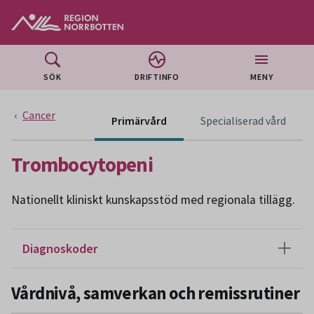
Gå till huvudmeny
Gå till övergripande innehåll
Gå till sidfoten
SÖK
DRIFTINFO
MENY
Cancer
Innehå
Primärvård
Specialiserad vård
Trombocytopeni
Nationellt kliniskt kunskapsstöd med regionala tillägg.
Diagnoskoder
Vårdnivå, samverkan och remissrutiner