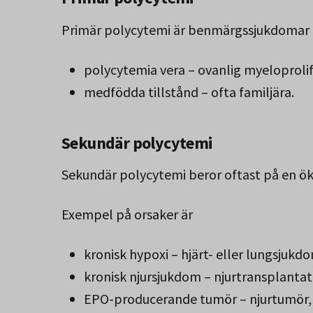
Primär polycytemi är benmärgssjukdomar 
polycytemia vera – ovanlig myeloproli
medfödda tillstånd – ofta familjära.
Sekundär polycytemi
Sekundär polycytemi beror oftast på en ök
Exempel på orsaker är
kronisk hypoxi – hjärt- eller lungsjukd
kronisk njursjukdom – njurtransplantati
EPO-producerande tumör – njurtumör,