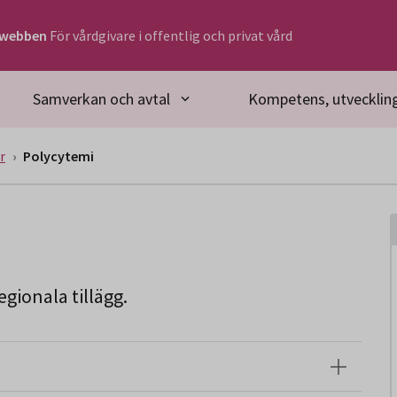
rwebben
För vårdgivare i offentlig och privat vård
Samverkan och avtal
Kompetens, utveckling
r
Polycytemi
gionala tillägg.