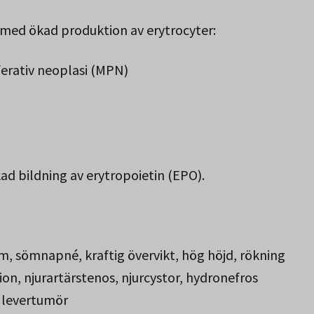
med ökad produktion av erytrocyter:
ferativ neoplasi (MPN)
ad bildning av erytropoietin (EPO).
om, sömnapné, kraftig övervikt, hög höjd, rökning
on, njurartärstenos, njurcystor, hydronefros
 levertumör