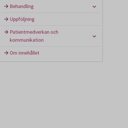
Undermeny: B
Behandling
Uppföljning
Patientmedverkan och
Undermeny: P
kommunikation
Om innehållet