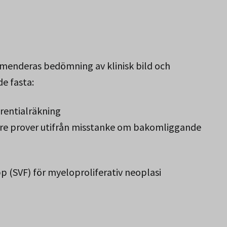
mmenderas bedömning av klinisk bild och
de fasta:
erentialräkning
gare prover utifrån misstanke om bakomliggande
p (SVF) för myeloproliferativ neoplasi