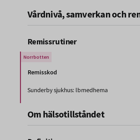
Vårdnivå, samverkan och re
Remissrutiner
Gäller endast för Region Norrbotten.
Remisskod
Sunderby sjukhus: lbmedhema
Slut på stycket som endast gäller Region 
Om hälsotillståndet