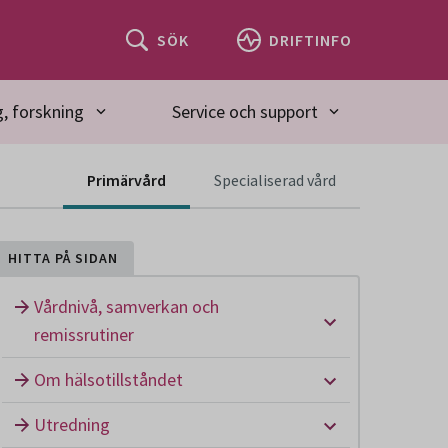
SÖK
DRIFTINFO
, forskning
Service och support
Innehåll för spec
Primärvård
Specialiserad vård
HITTA PÅ SIDAN
Vårdnivå, samverkan och
Undermeny: Vå
remissrutiner
Undermeny: Om
Om hälsotillståndet
Undermeny: U
Utredning