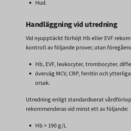
Hud.
Handläggning vid utredning
Vid nyupptäckt förhöjt Hb eller EVF reko
kontroll av följande prover, utan föregåen
Hb, EVF, leukocyter, trombocyter, diff
överväg MCV, CRP, ferritin och ytterli
orsak.
Utredning enligt standardiserat vårdförlop
rekommenderas vid minst ett av följande:
Hb > 190 g/L