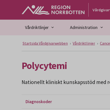
Gå till huvudmeny
Gå till övergripande innehåll
Gå till sidfoten
Vårdgiva
Vårdriktlinjer
Administration
Startsida Vårdgivarwebben
Vårdriktlinjer
Cance
Polycytemi
Nationellt kliniskt kunskapsstöd med re
Diagnoskoder