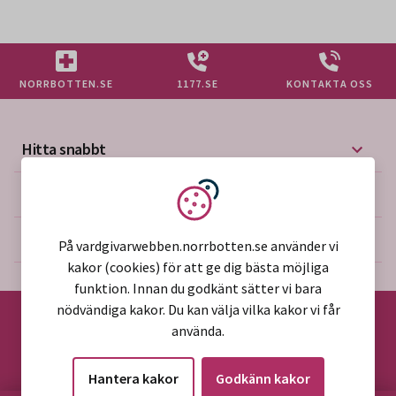
Sökresultat
NORRBOTTEN.SE
1177.SE
KONTAKTA OSS
Hitta snabbt
Mer på vårdgivarwebben
Vi använder kakor
Om webbplatsen
På vardgivarwebben.norrbotten.se använder vi
kakor (cookies) för att ge dig bästa möjliga
funktion. Innan du godkänt sätter vi bara
nödvändiga kakor. Du kan välja vilka kakor vi får
använda.
©2026 Region Norrbotten
Hantera kakor
Godkänn kakor
Alla rättigheter reserverade