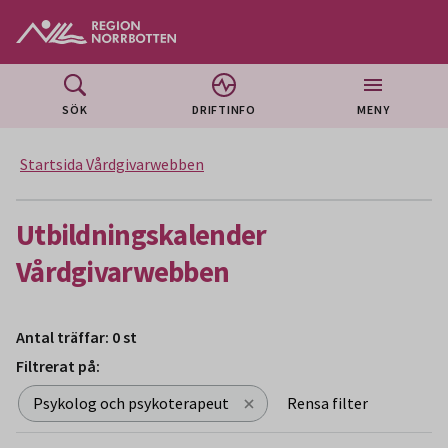
Gå till huvudmeny
Gå till övergripande innehåll
Gå till sidfoten
SÖK
DRIFTINFO
MENY
Startsida Vårdgivarwebben
Utbildningskalender
Vårdgivarwebben
Antal träffar: 0 st
Filtrerat på:
Psykolog och psykoterapeut
Rensa filter