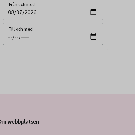
Dietist (0)
Från och med:
Hud och könssjukdomar (0)
Fysioterapeut (2)
Infektionssjukdomar (0)
Kommunanställd (15)
Till och med:
Katastrofmedicin (0)
Kurator (0)
Kirurgi och plastikkirurgi (1)
Logoped (0)
Kognitiva sjukdomar och demens (0)
Läkare (23)
Kvinnosjukdomar och förlossning (0)
Privat vårdgivare (21)
Laboratoriemedicin (0)
Psykolog och psykoterapeut (0)
Levnadsvanor (0)
Sekreterare (0)
Lungsjukdomar (4)
Sjuksköterska (15)
Läkemedel (2)
Om webbplatsen
Tandvårdspersonal (0)
Mag- och tarmsjukdomar (2)
Undersköterska (1)