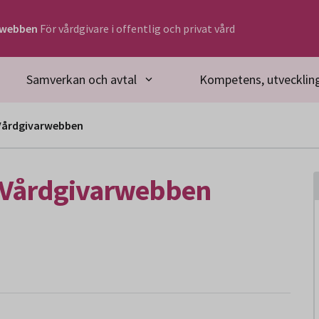
rwebben
För vårdgivare i offentlig och privat vård
Samverkan och avtal
Kompetens, utveckling
 Vårdgivarwebben
 Vårdgivarwebben