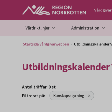
Gå till huvudmeny
Gå till övergripande innehåll
Gå till sidfoten
Vårdgiva
Vårdriktlinjer
Administration
Startsida Vårdgivarwebben
Utbildningskalender
Utbildningskalender
Antal träffar: 0 st
Filtrerat på:
Kunskapsstyrning
Sökresultat