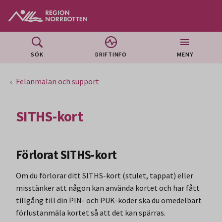
Gå till huvudmeny
Gå till övergripande innehåll
Gå till sidfoten
SÖK
DRIFTINFO
MENY
Felanmälan och support
SITHS-kort
Förlorat SITHS-kort
Om du förlorar ditt SITHS-kort (stulet, tappat) eller
misstänker att någon kan använda kortet och har fått
tillgång till din PIN- och PUK-koder ska du omedelbart
förlustanmäla kortet så att det kan spärras.