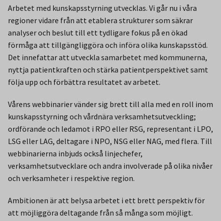
Arbetet med kunskapsstyrning utvecklas. Vi går nu i våra
regioner vidare från att etablera strukturer som säkrar
analyser och beslut till ett tydligare fokus på en ökad
förmåga att tillgängliggöra och införa olika kunskapsstöd.
Det innefattar att utveckla samarbetet med kommunerna,
nyttja patientkraften och stärka patientperspektivet samt
följa upp och förbättra resultatet av arbetet.
Vårens webbinarier vänder sig brett till alla med en roll inom
kunskapsstyrning och vårdnära verksamhetsutveckling;
ordförande och ledamot i RPO eller RSG, representant i LPO,
LSG eller LAG, deltagare i NPO, NSG eller NAG, med flera. Till
webbinarierna inbjuds också linjechefer,
verksamhetsutvecklare och andra involverade på olika nivåer
och verksamheter i respektive region.
Ambitionen är att belysa arbetet i ett brett perspektiv för
att möjliggöra deltagande från så många som möjligt.