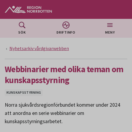
Gå till huvudmeny
Gå till övergripande innehåll
Gå till sidfoten
SÖK
DRIFTINFO
MENY
Nyhetsarkiv vårdgivarwebben
Webbinarier med olika teman om
kunskapsstyrning
KUNSKAPSSTYRNING
Norra sjukvårdsregionförbundet kommer under 2024
att anordna en serie webbinarier om
kunskapsstyrningsarbetet.