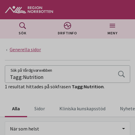
Gå till huvudmeny
Gå till övergripande innehåll
Gå till sidfoten
SÖK
DRIFTINFO
MENY
Generella sidor
SÖKSIDA
Sök på Vårdgivarwebben
1 resultat hittades på sökfrasen
Tagg:Nutrition
.
Alla
Sidor
Kliniska kunskapsstöd
Nyhete
När som helst