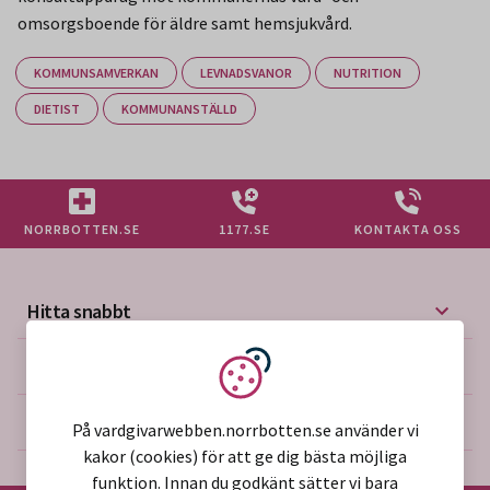
omsorgsboende för äldre samt hemsjukvård.
KOMMUNSAMVERKAN
LEVNADSVANOR
NUTRITION
DIETIST
KOMMUNANSTÄLLD
NORRBOTTEN.SE
1177.SE
KONTAKTA OSS
Hitta snabbt
Mer på vårdgivarwebben
Vi använder kakor
Om webbplatsen
På vardgivarwebben.norrbotten.se använder vi
kakor (cookies) för att ge dig bästa möjliga
funktion. Innan du godkänt sätter vi bara