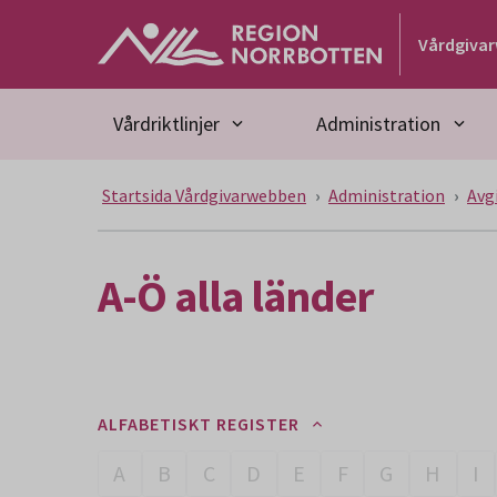
Gå till huvudmeny
Gå till övergripande innehåll
Gå till sidfoten
Vårdgiva
Vårdriktlinjer
Administration
Startsida Vårdgivarwebben
Administration
Avg
A-Ö alla länder
ALFABETISKT REGISTER
A
B
C
D
E
F
G
H
I