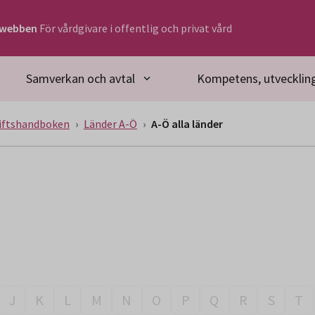
rwebben
För vårdgivare i offentlig och privat vård
Samverkan och avtal
Kompetens, utveckling
iftshandboken
Länder A-Ö
A-Ö alla länder
J
K
L
M
N
O
P
Q
R
S
T