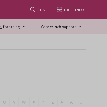
SÖK
DRIFTINFO
, forskning
Service och support
U
V
W
X
Y
Z
Å
Ä
Ö