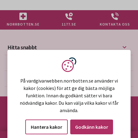
NORRBOTTEN.SE
1177.SE
KONTAKTA OSS
Hitta snabbt
Mer på vårdgivarwebben
Vi använder kakor
Om webbplatsen
På vardgivarwebben.norrbotten.se använder vi
kakor (cookies) för att ge dig bästa möjliga
funktion. Innan du godkänt sätter vi bara
nödvändiga kakor. Du kan välja vilka kakor vi får
använda.
©2026 Region Norrbotten
Hantera kakor
Godkänn kakor
Alla rättigheter reserverade
HITTA PÅ SIDAN