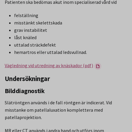
Patienten ska bedömas akut inom specialiserad vård vid
felställning
misstänkt skelettskada
grav instabilitet
låst knäled
uttalad sträckdefekt
hemartros eller uttalad ledsvullnad.
Vägledning vid utredning av knäskador (pdf)
Undersökningar
Bilddiagnostik
Slätröntgen används i de fall röntgen är indicerat. Vid
misstanke om patellaluxation komplettera med
patellaprojektion.
MR eller CT används i andra hand och utförs inom