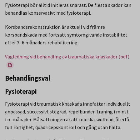
Fysioterapi bör alltid initieras snarast. De flesta skador kan
behandlas konservativt med fysioterapi.
Korsbandsrekonstruktion är aktuell vid främre
korsbandskada med fortsatt symtomgivande instabilitet
efter 3–6 månaders rehabilitering.
Vägledning vid behandling av traumatiska knäskador (pdf)
Behandlingsval
Fysioterapi
Fysioterapi vid traumatisk knäskada innefattar individuellt
anpassad, successivt stegrad, regelbunden träning i minst
tre månader. Målsättningen är att minska svullnad, återfå
full rörlighet, quadricepskontroll och gång utan hälta.