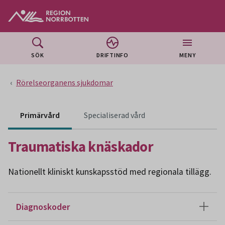
Gå till huvudmeny
Gå till övergripande innehåll
Gå till sidfoten
SÖK
DRIFTINFO
MENY
Rörelseorganens sjukdomar
Innehåll för specialiser
Primärvård
Specialiserad vård
Traumatiska knäskador
Nationellt kliniskt kunskapsstöd med regionala tillägg.
Diagnoskoder