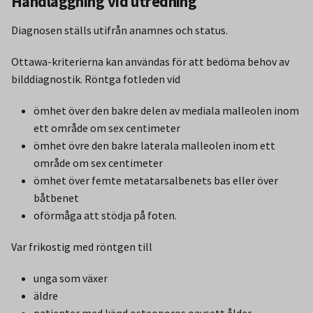
Handläggning vid utredning
Diagnosen ställs utifrån anamnes och status.
Ottawa-kriterierna kan användas för att bedöma behov av
bilddiagnostik. Röntga fotleden vid
ömhet över den bakre delen av mediala malleolen inom
ett område om sex centimeter
ömhet övre den bakre laterala malleolen inom ett
område om sex centimeter
ömhet över femte metatarsalbenets bas eller över
båtbenet
oförmåga att stödja på foten.
Var frikostig med röntgen till
unga som växer
äldre
patienter med känd osteoporos oavsett ålder.