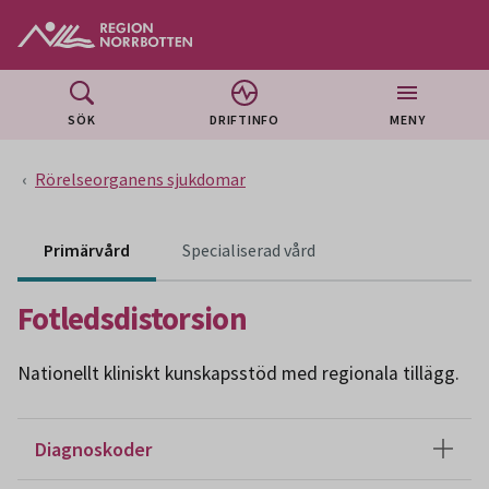
Gå till huvudmeny
Gå till övergripande innehåll
Gå till sidfoten
SÖK
DRIFTINFO
MENY
Rörelseorganens sjukdomar
Innehåll för specialiser
Primärvård
Specialiserad vård
Fotledsdistorsion
Nationellt kliniskt kunskapsstöd med regionala tillägg.
Diagnoskoder