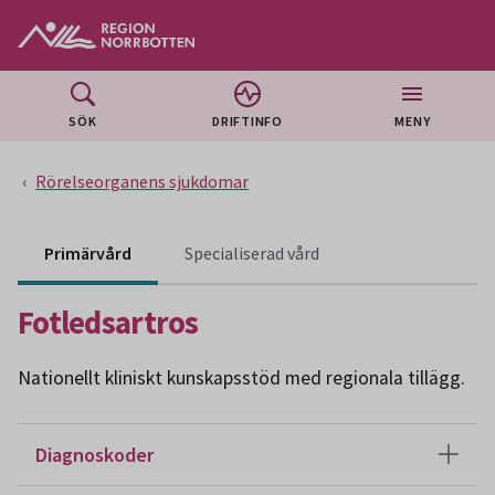
Gå till huvudmeny
Gå till övergripande innehåll
Gå till sidfoten
SÖK
DRIFTINFO
MENY
Rörelseorganens sjukdomar
Innehåll för specialiser
Primärvård
Specialiserad vård
Fotledsartros
Nationellt kliniskt kunskapsstöd med regionala tillägg.
Diagnoskoder