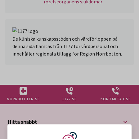
rörelseorganens sjukdomar
De kliniska kunskapsstöden och vårdförloppen på
denna sida hämtas från 1177 för vårdpersonal och
innehåller regionala tillägg för Region Norrbotten.
NORRBOTTEN.SE
1177.SE
KONTAKTA OSS
Hitta snabbt
Mer på vårdgivarwebben