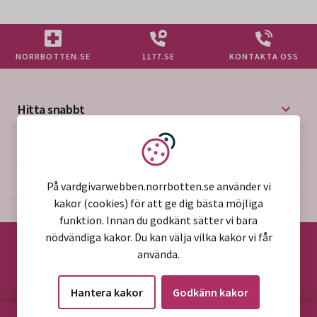
NORRBOTTEN.SE
1177.SE
KONTAKTA OSS
Hitta snabbt
Mer på vårdgivarwebben
Vi använder kakor
Om webbplatsen
På vardgivarwebben.norrbotten.se använder vi
kakor (cookies) för att ge dig bästa möjliga
funktion. Innan du godkänt sätter vi bara
nödvändiga kakor. Du kan välja vilka kakor vi får
använda.
©2026 Region Norrbotten
Hantera kakor
Godkänn kakor
Alla rättigheter reserverade
HITTA PÅ SIDAN