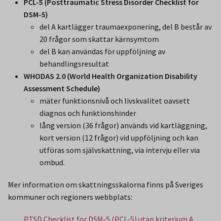
PCL-5 (Posttraumatic Stress Disorder Checklist for
DSM-5)
del A kartlägger traumaexponering, del B består av
20 frågor som skattar kärnsymtom
del B kan användas för uppföljning av
behandlingsresultat
WHODAS 2.0 (World Health Organization Disability
Assessment Schedule)
mäter funktionsnivå och livskvalitet oavsett
diagnos och funktionshinder
lång version (36 frågor) används vid kartläggning,
kort version (12 frågor) vid uppföljning och kan
utföras som självskattning, via intervju eller via
ombud.
Mer information om skattningsskalorna finns på Sveriges
kommuner och regioners webbplats:
PTSD Checklist for DSM-5 (PCL-5) utan kriterium A,