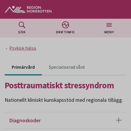
Gå till huvudmeny
Gå till övergripande innehåll
Gå till sidfoten
SÖK
DRIFTINFO
MENY
Psykisk hälsa
Innehåll för specialiser
Primärvård
Specialiserad vård
Posttraumatiskt stressyndrom
Nationellt kliniskt kunskapsstöd med regionala tillägg.
Diagnoskoder