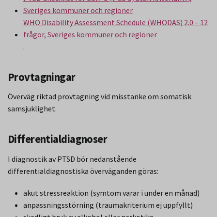
Sveriges kommuner och regioner
WHO Disability Assessment Schedule (WHODAS) 2.0 – 12
frågor, Sveriges kommuner och regioner
.
Provtagningar
Överväg riktad provtagning vid misstanke om somatisk
samsjuklighet.
Differentialdiagnoser
I diagnostik av PTSD bör nedanstående
differentialdiagnostiska överväganden göras:
akut stressreaktion (symtom varar i under en månad)
anpassningsstörning (traumakriterium ej uppfyllt)
skadligt bruk av alkohol eller narkotika.