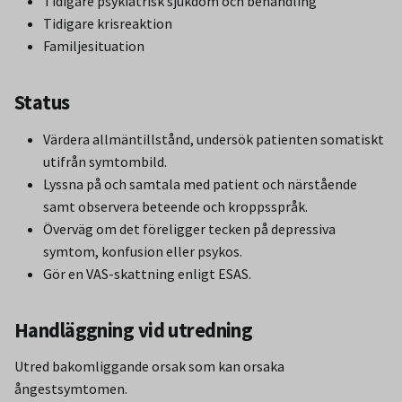
Tidigare psykiatrisk sjukdom och behandling
Tidigare krisreaktion
Familjesituation
Status
Värdera allmäntillstånd, undersök patienten somatiskt
utifrån symtombild.
Lyssna på och samtala med patient och närstående
samt observera beteende och kroppsspråk.
Överväg om det föreligger tecken på depressiva
symtom, konfusion eller psykos.
Gör en VAS-skattning enligt ESAS.
Handläggning vid utredning
Utred bakomliggande orsak som kan orsaka
ångestsymtomen.