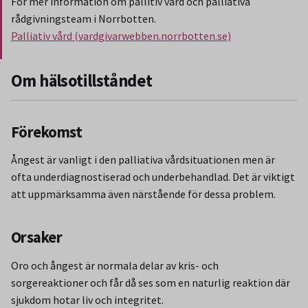
För mer information om pallitiv vård och palliativa
rådgivningsteam i Norrbotten.
Palliativ vård (vardgivarwebben.norrbotten.se)
Slut på stycket som endast gäller Region Norbotten.
Om hälsotillståndet
Förekomst
Ångest är vanligt i den palliativa vårdsituationen men är
ofta underdiagnostiserad och underbehandlad. Det är viktigt
att uppmärksamma även närstående för dessa problem.
Orsaker
Oro och ångest är normala delar av kris- och
sorgereaktioner och får då ses som en naturlig reaktion där
sjukdom hotar liv och integritet.