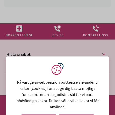
NORRBOTTEN.SE
1177.SE
KONTAKTA OSS
Hitta snabbt
Mer på vårdgivarwebben
Vi använder kakor
Om webbplatsen
På vardgivarwebben.norrbotten.se använder vi
kakor (cookies) för att ge dig bästa möjliga
funktion. Innan du godkänt sätter vi bara
nödvändiga kakor. Du kan välja vilka kakor vi får
använda.