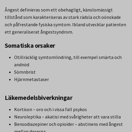
Ångest definieras som ett obehagligt, känslomässigt
tillstånd som karakteriseras av stark rädsla och oönskade
och påfrestande fysiska symtom. Ibland utvecklar patienten
ett generaliserat ångestsyndrom.
Somatiska orsaker
Otillräcklig symtomlindring, till exempel smärta och
andnöd
Sömnbrist
Hjärnmetastaser
Läkemedelsbiverkningar
Kortison – oro och i vissa fall psykos
Neuroleptika – akatisi med svårigheter att vara stilla
Bensodiazepiner och opioider – abstinens med ångest
mellan doserna