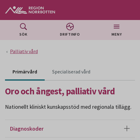
Gå till huvudmeny
Gå till övergripande innehåll
Gå till sidfoten
SÖK
DRIFTINFO
MENY
Palliativ vård
Innehåll för specialiser
Primärvård
Specialiserad vård
Oro och ångest, palliativ vård
Nationellt kliniskt kunskapsstöd med regionala tillägg.
Diagnoskoder