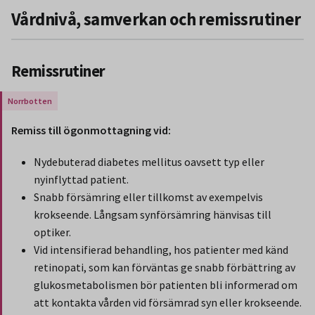
Vårdnivå, samverkan och remissrutiner
Remissrutiner
Gäller endast för Region Norrbotten.
Remiss till ögonmottagning vid:
Nydebuterad diabetes mellitus oavsett typ eller
nyinflyttad patient.
Snabb försämring eller tillkomst av exempelvis
krokseende. Långsam synförsämring hänvisas till
optiker.
Vid intensifierad behandling, hos patienter med känd
retinopati, som kan förväntas ge snabb förbättring av
glukosmetabolismen bör patienten bli informerad om
att kontakta vården vid försämrad syn eller krokseende.