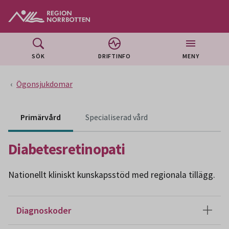
Gå till huvudmeny
Gå till övergripande innehåll
Gå till sidfoten
SÖK
DRIFTINFO
MENY
Ögonsjukdomar
Innehåll för specialiser
Primärvård
Specialiserad vård
Diabetesretinopati
Nationellt kliniskt kunskapsstöd med regionala tillägg.
Diagnoskoder