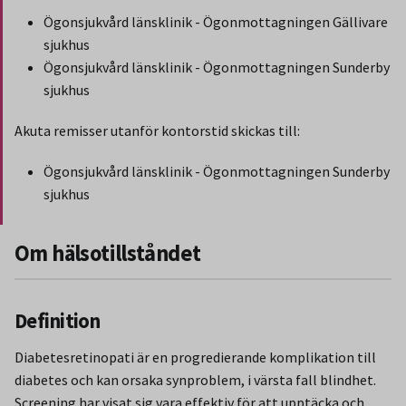
Ögonsjukvård länsklinik - Ögonmottagningen Gällivare
sjukhus
Ögonsjukvård länsklinik - Ögonmottagningen Sunderby
sjukhus
Akuta remisser utanför kontorstid skickas till:
Ögonsjukvård länsklinik - Ögonmottagningen Sunderby
sjukhus
Slut på stycket som endast gäller Region Norbotten.
Om hälsotillståndet
Definition
Diabetesretinopati är en progredierande komplikation till
diabetes och kan orsaka synproblem, i värsta fall blindhet.
Screening har visat sig vara effektiv för att upptäcka och