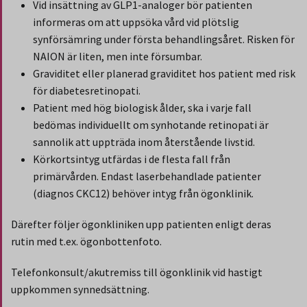
Vid insättning av GLP1-analoger bör patienten
informeras om att uppsöka vård vid plötslig
synförsämring under första behandlingsåret. Risken för
NAION är liten, men inte försumbar.
Graviditet eller planerad graviditet hos patient med risk
för diabetesretinopati.
Patient med hög biologisk ålder, ska i varje fall
bedömas individuellt om synhotande retinopati är
sannolik att uppträda inom återstående livstid.
Körkortsintyg utfärdas i de flesta fall från
primärvården. Endast laserbehandlade patienter
(diagnos CKC12) behöver intyg från ögonklinik.
Därefter följer ögonkliniken upp patienten enligt deras
rutin med t.ex. ögonbottenfoto.
Telefonkonsult/akutremiss till ögonklinik vid hastigt
uppkommen synnedsättning.