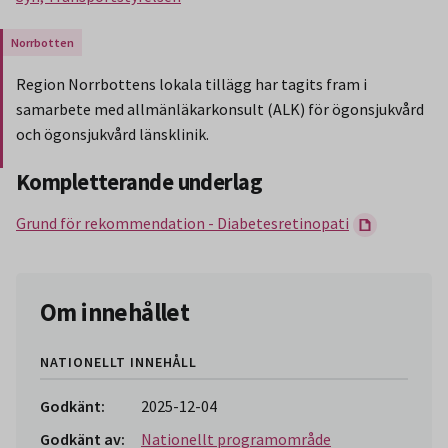
Gäller endast för Region Norrbotten.
Region Norrbottens lokala tillägg har tagits fram i
samarbete med allmänläkarkonsult (ALK) för ögonsjukvård
och ögonsjukvård länsklinik.
Slut på stycket som endast gäller Region Norbotten.
Kompletterande underlag
Grund för rekommendation - Diabetesretinopati
Om innehållet
NATIONELLT INNEHÅLL
Godkänt:
2025-12-04
Godkänt av:
Nationellt programområde