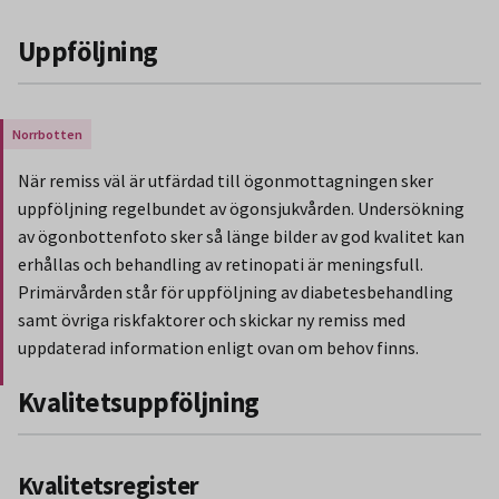
Uppföljning
Gäller endast för Region Norrbotten.
När remiss väl är utfärdad till ögonmottagningen sker
uppföljning regelbundet av ögonsjukvården. Undersökning
av ögonbottenfoto sker så länge bilder av god kvalitet kan
erhållas och behandling av retinopati är meningsfull.
Primärvården står för uppföljning av diabetesbehandling
samt övriga riskfaktorer och skickar ny remiss med
uppdaterad information enligt ovan om behov finns.
Slut på stycket som endast gäller Region Norbotten.
Kvalitetsuppföljning
Kvalitetsregister